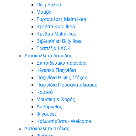
Oψη Ξύλου
Μοτίβα
Συρταριέρες Malm Ikea
Κρεβάτι Kura Ikea
Κρεβάτι Malm Ikea
Βιβλιοθήκη Billy Ikea
Τραπέζια LACK
Αυτοκόλλητα δαπεδου
Εκπαιδευτικά παιχνίδια
Κλασικά Παιχνίδια
Παιχνίδια Ρίψης Στόχου
Παιχνίδια Προσανατολισμού
Κουτσό
Μουσική & Χορός
Λαβύρινθος
Φιγούρες
Καλωσήρθατε - Welcome
Αυτοκόλλητα σκάλας
Φράσεις