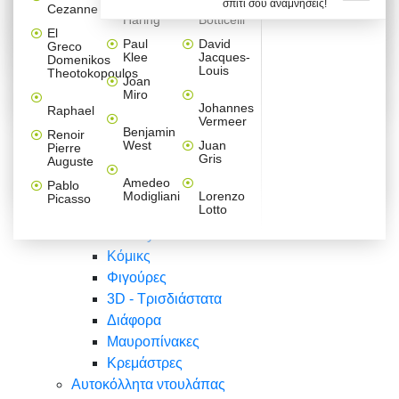
σπίτι σου αναμνήσεις!
Βαλεντίνου
Φράσεις
Keith
Sandro
Cezanne
ζωγράφοι
Ζωγραφική
ΑΥΤΟΚΟΛΛΗΤΑ ΠΡΙΖΑΣ
Haring
Botticelli
Αυτοκόλλητα τοίχου
Αγορίστικο
Συρταριέρες Malm Ikea
Λαβύρινθος
Ζωγραφική
Ελλάδα
Φύση
DIY
Mini
El
δωμάτιο
Set
Παιδικά
Διάφορα
Paul
David
Greco
Φύση
ΑΥΤΟΚΟΛΛΗΤΑ LAPTOP
Forex
Klee
Jacques-
Domenikos
Vintage
Φόντο
Ζώα
Διάφορα
Anime
Louis
Theotokopoulos
Κοριτσίστικο
Joan
Αναστημόμετρα
δωμάτιο
Κόμικς
Miro
Ελλάδα
Ζωγραφική
Δέντρα - Λουλούδια
Johannes
Raphael
Vermeer
Άνθρωποι
Ναυτικά
Benjamin
Renoir
Φαγητό
West
Juan
Pierre
Φράσεις
Gris
Auguste
Διάφορα
Ζώα
Φράσεις
Amedeo
Pablo
Σπορ
Modigliani
Lorenzo
Picasso
Lotto
Πόλεις
Banksy
Κόμικς
Φιγούρες
3D - Τρισδιάστατα
Διάφορα
Μαυροπίνακες
Κρεμάστρες
Αυτοκόλλητα ντουλάπας