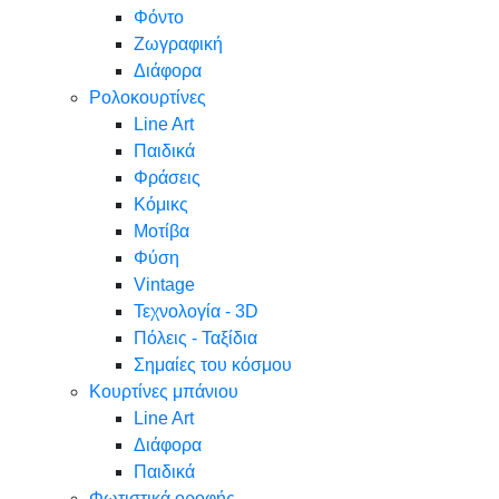
Φόντο
Ζωγραφική
Διάφορα
Ρολοκουρτίνες
Line Art
Παιδικά
Φράσεις
Κόμικς
Μοτίβα
Φύση
Vintage
Τεχνολογία - 3D
Πόλεις - Ταξίδια
Σημαίες του κόσμου
Κουρτίνες μπάνιου
Line Art
Διάφορα
Παιδικά
Φωτιστικά οροφής