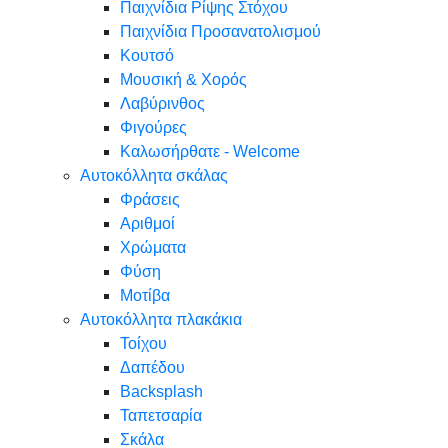
Παιχνίδια Ρίψης Στόχου
Παιχνίδια Προσανατολισμού
Κουτσό
Μουσική & Χορός
Λαβύρινθος
Φιγούρες
Καλωσήρθατε - Welcome
Αυτοκόλλητα σκάλας
Φράσεις
Αριθμοί
Χρώματα
Φύση
Μοτίβα
Αυτοκόλλητα πλακάκια
Τοίχου
Δαπέδου
Backsplash
Ταπετσαρία
Σκάλα