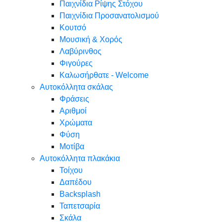
Παιχνίδια Ρίψης Στόχου
Παιχνίδια Προσανατολισμού
Κουτσό
Μουσική & Χορός
Λαβύρινθος
Φιγούρες
Καλωσήρθατε - Welcome
Αυτοκόλλητα σκάλας
Φράσεις
Αριθμοί
Χρώματα
Φύση
Μοτίβα
Αυτοκόλλητα πλακάκια
Τοίχου
Δαπέδου
Backsplash
Ταπετσαρία
Σκάλα