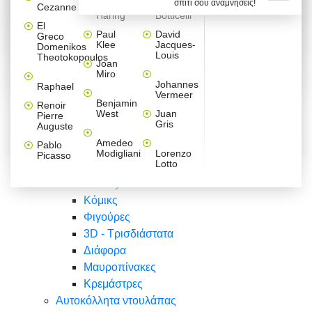
σπίτι σου αναμνήσεις!
Βαλεντίνου
Φράσεις
Keith
Sandro
Cezanne
ζωγράφοι
Ζωγραφική
ΑΥΤΟΚΟΛΛΗΤΑ ΠΡΙΖΑΣ
Haring
Botticelli
Αυτοκόλλητα τοίχου
Αγορίστικο
Συρταριέρες Malm Ikea
Λαβύρινθος
Ζωγραφική
Ελλάδα
Φύση
DIY
Mini
El
δωμάτιο
Set
Παιδικά
Διάφορα
Paul
David
Greco
Φύση
ΑΥΤΟΚΟΛΛΗΤΑ LAPTOP
Forex
Klee
Jacques-
Domenikos
Vintage
Φόντο
Ζώα
Διάφορα
Anime
Louis
Theotokopoulos
Κοριτσίστικο
Joan
Αναστημόμετρα
δωμάτιο
Κόμικς
Miro
Ελλάδα
Ζωγραφική
Δέντρα - Λουλούδια
Johannes
Raphael
Vermeer
Άνθρωποι
Ναυτικά
Benjamin
Renoir
Φαγητό
West
Juan
Pierre
Φράσεις
Gris
Auguste
Διάφορα
Ζώα
Φράσεις
Amedeo
Pablo
Σπορ
Modigliani
Lorenzo
Picasso
Lotto
Πόλεις
Banksy
Κόμικς
Φιγούρες
3D - Τρισδιάστατα
Διάφορα
Μαυροπίνακες
Κρεμάστρες
Αυτοκόλλητα ντουλάπας