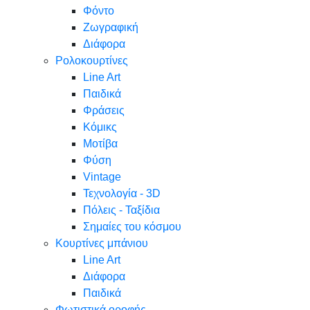
Φόντο
Ζωγραφική
Διάφορα
Ρολοκουρτίνες
Line Art
Παιδικά
Φράσεις
Κόμικς
Μοτίβα
Φύση
Vintage
Τεχνολογία - 3D
Πόλεις - Ταξίδια
Σημαίες του κόσμου
Κουρτίνες μπάνιου
Line Art
Διάφορα
Παιδικά
Φωτιστικά οροφής