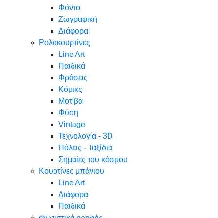
Φόντο
Ζωγραφική
Διάφορα
Ρολοκουρτίνες
Line Art
Παιδικά
Φράσεις
Κόμικς
Μοτίβα
Φύση
Vintage
Τεχνολογία - 3D
Πόλεις - Ταξίδια
Σημαίες του κόσμου
Κουρτίνες μπάνιου
Line Art
Διάφορα
Παιδικά
Φωτιστικά οροφής