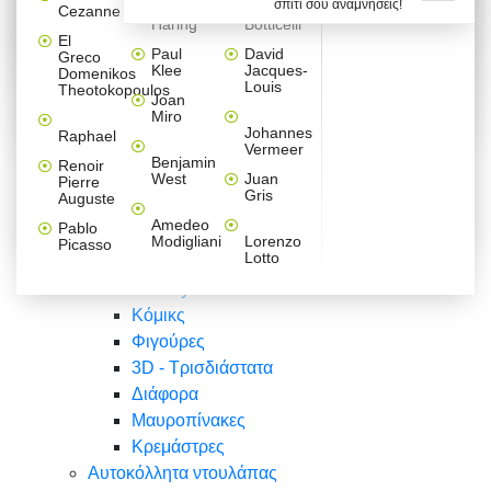
σπίτι σου αναμνήσεις!
Βαλεντίνου
Φράσεις
Keith
Sandro
Cezanne
ζωγράφοι
Ζωγραφική
ΑΥΤΟΚΟΛΛΗΤΑ ΠΡΙΖΑΣ
Haring
Botticelli
Αυτοκόλλητα τοίχου
Αγορίστικο
Συρταριέρες Malm Ikea
Λαβύρινθος
Ζωγραφική
Ελλάδα
Φύση
DIY
Mini
El
δωμάτιο
Set
Παιδικά
Διάφορα
Paul
David
Greco
Φύση
ΑΥΤΟΚΟΛΛΗΤΑ LAPTOP
Forex
Klee
Jacques-
Domenikos
Vintage
Φόντο
Ζώα
Διάφορα
Anime
Louis
Theotokopoulos
Κοριτσίστικο
Joan
Αναστημόμετρα
δωμάτιο
Κόμικς
Miro
Ελλάδα
Ζωγραφική
Δέντρα - Λουλούδια
Johannes
Raphael
Vermeer
Άνθρωποι
Ναυτικά
Benjamin
Renoir
Φαγητό
West
Juan
Pierre
Φράσεις
Gris
Auguste
Διάφορα
Ζώα
Φράσεις
Amedeo
Pablo
Σπορ
Modigliani
Lorenzo
Picasso
Lotto
Πόλεις
Banksy
Κόμικς
Φιγούρες
3D - Τρισδιάστατα
Διάφορα
Μαυροπίνακες
Κρεμάστρες
Αυτοκόλλητα ντουλάπας