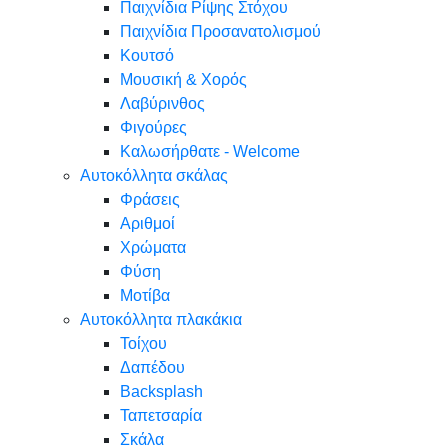
Παιχνίδια Ρίψης Στόχου
Παιχνίδια Προσανατολισμού
Κουτσό
Μουσική & Χορός
Λαβύρινθος
Φιγούρες
Καλωσήρθατε - Welcome
Αυτοκόλλητα σκάλας
Φράσεις
Αριθμοί
Χρώματα
Φύση
Μοτίβα
Αυτοκόλλητα πλακάκια
Τοίχου
Δαπέδου
Backsplash
Ταπετσαρία
Σκάλα