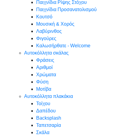
Παιχνίδια Ρίψης Στόχου
Παιχνίδια Προσανατολισμού
Κουτσό
Μουσική & Χορός
Λαβύρινθος
Φιγούρες
Καλωσήρθατε - Welcome
Αυτοκόλλητα σκάλας
Φράσεις
Αριθμοί
Χρώματα
Φύση
Μοτίβα
Αυτοκόλλητα πλακάκια
Τοίχου
Δαπέδου
Backsplash
Ταπετσαρία
Σκάλα