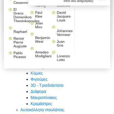
σπίτι σου αναμνήσεις!
Βαλεντίνου
Φράσεις
Keith
Sandro
Cezanne
ζωγράφοι
Ζωγραφική
ΑΥΤΟΚΟΛΛΗΤΑ ΠΡΙΖΑΣ
Haring
Botticelli
Αυτοκόλλητα τοίχου
Αγορίστικο
Συρταριέρες Malm Ikea
Λαβύρινθος
Ζωγραφική
Ελλάδα
Φύση
DIY
Mini
El
δωμάτιο
Set
Παιδικά
Διάφορα
Paul
David
Greco
Φύση
ΑΥΤΟΚΟΛΛΗΤΑ LAPTOP
Forex
Klee
Jacques-
Domenikos
Vintage
Φόντο
Ζώα
Διάφορα
Anime
Louis
Theotokopoulos
Κοριτσίστικο
Joan
Αναστημόμετρα
δωμάτιο
Κόμικς
Miro
Ελλάδα
Ζωγραφική
Δέντρα - Λουλούδια
Johannes
Raphael
Vermeer
Άνθρωποι
Ναυτικά
Benjamin
Renoir
Φαγητό
West
Juan
Pierre
Φράσεις
Gris
Auguste
Διάφορα
Ζώα
Φράσεις
Amedeo
Pablo
Σπορ
Modigliani
Lorenzo
Picasso
Lotto
Πόλεις
Banksy
Κόμικς
Φιγούρες
3D - Τρισδιάστατα
Διάφορα
Μαυροπίνακες
Κρεμάστρες
Αυτοκόλλητα ντουλάπας