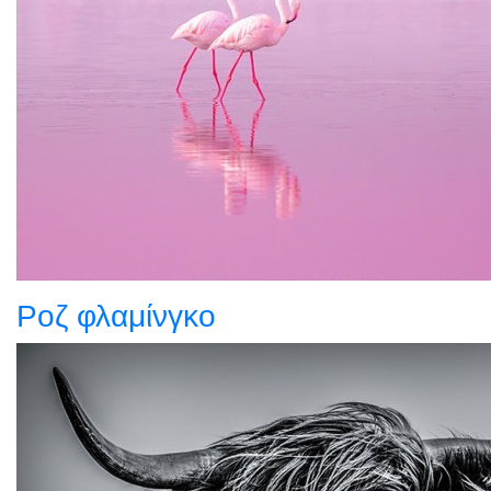
Ροζ φλαμίνγκο