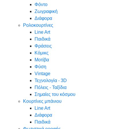
Φόντο
Ζωγραφική
Διάφορα
Ρολοκουρτίνες
Line Art
Παιδικά
Φράσεις
Κόμικς
Μοτίβα
Φύση
Vintage
Τεχνολογία - 3D
Πόλεις - Ταξίδια
Σημαίες του κόσμου
Κουρτίνες μπάνιου
Line Art
Διάφορα
Παιδικά
Φωτιστικά οροφής