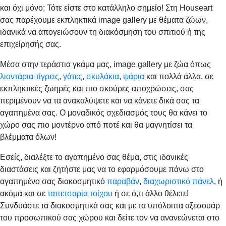
και όχι μόνο; Τότε είστε στο κατάλληλο σημείο! Στη Houseart
σας παρέχουμε εκπληκτικά image gallery με θέματα ζώων,
ιδανικά να απογειώσουν τη διακόσμηση του σπιτιού ή της
επιχείρησής σας.
Μέσα στην τεράστια γκάμα μας, image gallery με ζώα όπως
λιοντάρια-τίγρεις
,
γάτες
,
σκυλάκια
,
ψάρια
και πολλά άλλα, σε
εκπληκτικές ζωηρές και πιο σκούρες αποχρώσεις, σας
περιμένουν να τα ανακαλύψετε και να κάνετε δικά σας τα
αγαπημένα σας. Ο μοναδικός σχεδιασμός τους θα κάνει το
χώρο σας πιο μοντέρνο από ποτέ και θα μαγνητίσει τα
βλέμματα όλων!
Εσείς, διαλέξτε το αγαπημένο σας θέμα, στις ιδανικές
διαστάσεις και ζητήστε μας να το εφαρμόσουμε πάνω στο
αγαπημένο σας διακοσμητικό
παραβάν
,
διαχωριστικό πάνελ
, ή
ακόμα και σε
ταπετσαρία τοίχου
ή σε ό,τι άλλο θέλετε!
Συνδυάστε τα διακοσμητικά σας και με τα υπόλοιπα αξεσουάρ
του προσωπικού σας χώρου και δείτε τον να ανανεώνεται στο