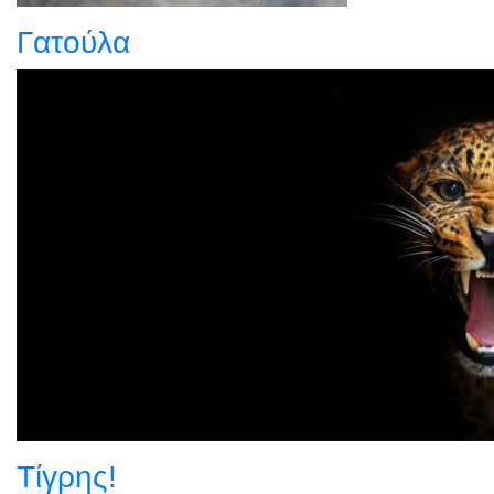
Γατούλα
Τίγρης!