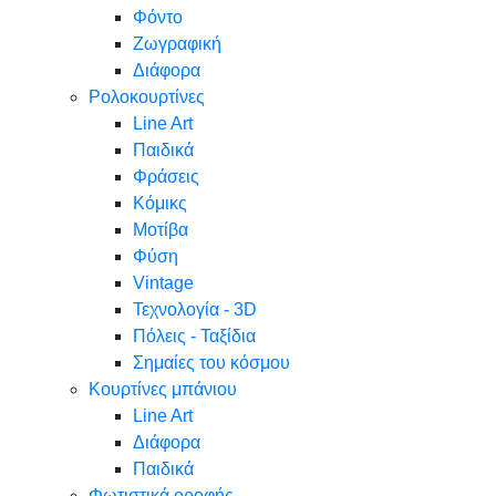
Φόντο
Ζωγραφική
Διάφορα
Ρολοκουρτίνες
Line Art
Παιδικά
Φράσεις
Κόμικς
Μοτίβα
Φύση
Vintage
Τεχνολογία - 3D
Πόλεις - Ταξίδια
Σημαίες του κόσμου
Κουρτίνες μπάνιου
Line Art
Διάφορα
Παιδικά
Φωτιστικά οροφής