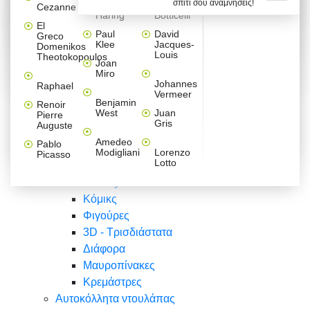
σπίτι σου αναμνήσεις!
Βαλεντίνου
Φράσεις
Keith
Sandro
Cezanne
ζωγράφοι
Ζωγραφική
ΑΥΤΟΚΟΛΛΗΤΑ ΠΡΙΖΑΣ
Haring
Botticelli
Αυτοκόλλητα τοίχου
Αγορίστικο
Συρταριέρες Malm Ikea
Λαβύρινθος
Ζωγραφική
Ελλάδα
Φύση
DIY
Mini
El
δωμάτιο
Set
Παιδικά
Διάφορα
Paul
David
Greco
Φύση
ΑΥΤΟΚΟΛΛΗΤΑ LAPTOP
Forex
Klee
Jacques-
Domenikos
Vintage
Φόντο
Ζώα
Διάφορα
Anime
Louis
Theotokopoulos
Κοριτσίστικο
Joan
Αναστημόμετρα
δωμάτιο
Κόμικς
Miro
Ελλάδα
Ζωγραφική
Δέντρα - Λουλούδια
Johannes
Raphael
Vermeer
Άνθρωποι
Ναυτικά
Benjamin
Renoir
Φαγητό
West
Juan
Pierre
Φράσεις
Gris
Auguste
Διάφορα
Ζώα
Φράσεις
Amedeo
Pablo
Σπορ
Modigliani
Lorenzo
Picasso
Lotto
Πόλεις
Banksy
Κόμικς
Φιγούρες
3D - Τρισδιάστατα
Διάφορα
Μαυροπίνακες
Κρεμάστρες
Αυτοκόλλητα ντουλάπας