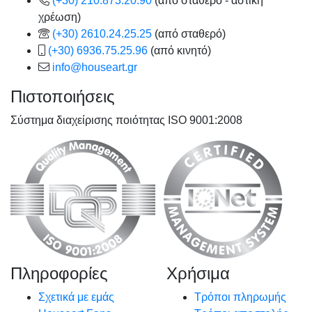
(+30) 210.873.20.90
(από σταθερό - αστική
χρέωση)
(+30) 2610.24.25.25
(από σταθερό)
(+30) 6936.75.25.96
(από κινητό)
info@houseart.gr
Πιστοποιήσεις
Σύστημα διαχείρισης ποιότητας ISO 9001:2008
Πληροφορίες
Χρήσιμα
Σχετικά με εμάς
Τρόποι πληρωμής