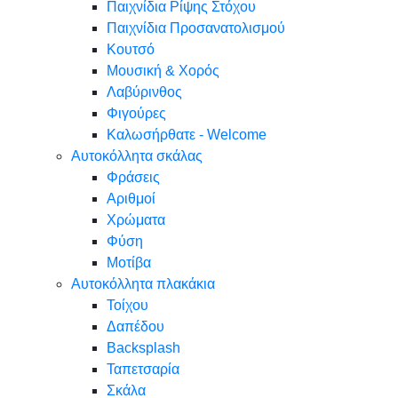
Παιχνίδια Ρίψης Στόχου
Παιχνίδια Προσανατολισμού
Κουτσό
Μουσική & Χορός
Λαβύρινθος
Φιγούρες
Καλωσήρθατε - Welcome
Αυτοκόλλητα σκάλας
Φράσεις
Αριθμοί
Χρώματα
Φύση
Μοτίβα
Αυτοκόλλητα πλακάκια
Τοίχου
Δαπέδου
Backsplash
Ταπετσαρία
Σκάλα