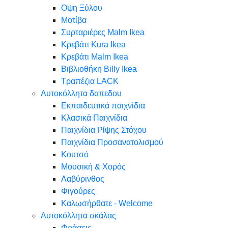
Oψη Ξύλου
Μοτίβα
Συρταριέρες Malm Ikea
Κρεβάτι Kura Ikea
Κρεβάτι Malm Ikea
Βιβλιοθήκη Billy Ikea
Τραπέζια LACK
Αυτοκόλλητα δαπεδου
Εκπαιδευτικά παιχνίδια
Κλασικά Παιχνίδια
Παιχνίδια Ρίψης Στόχου
Παιχνίδια Προσανατολισμού
Κουτσό
Μουσική & Χορός
Λαβύρινθος
Φιγούρες
Καλωσήρθατε - Welcome
Αυτοκόλλητα σκάλας
Φράσεις