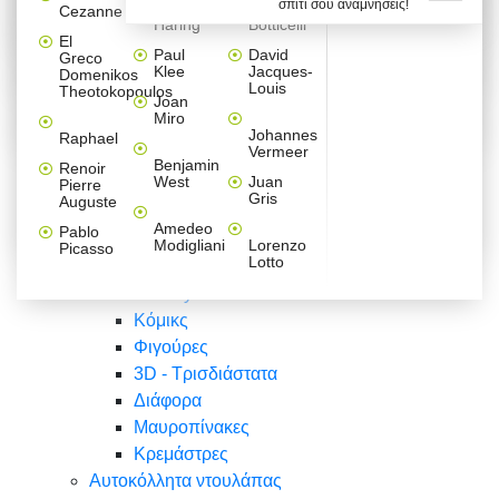
σπίτι σου αναμνήσεις!
Βαλεντίνου
Φράσεις
Keith
Sandro
Cezanne
ζωγράφοι
Ζωγραφική
ΑΥΤΟΚΟΛΛΗΤΑ ΠΡΙΖΑΣ
Haring
Botticelli
Αυτοκόλλητα τοίχου
Αγορίστικο
Συρταριέρες Malm Ikea
Λαβύρινθος
Ζωγραφική
Ελλάδα
Φύση
DIY
Mini
El
δωμάτιο
Set
Παιδικά
Διάφορα
Paul
David
Greco
Φύση
ΑΥΤΟΚΟΛΛΗΤΑ LAPTOP
Forex
Klee
Jacques-
Domenikos
Vintage
Φόντο
Ζώα
Διάφορα
Anime
Louis
Theotokopoulos
Κοριτσίστικο
Joan
Αναστημόμετρα
δωμάτιο
Κόμικς
Miro
Ελλάδα
Ζωγραφική
Δέντρα - Λουλούδια
Johannes
Raphael
Vermeer
Άνθρωποι
Ναυτικά
Benjamin
Renoir
Φαγητό
West
Juan
Pierre
Φράσεις
Gris
Auguste
Διάφορα
Ζώα
Φράσεις
Amedeo
Pablo
Σπορ
Modigliani
Lorenzo
Picasso
Lotto
Πόλεις
Banksy
Κόμικς
Φιγούρες
3D - Τρισδιάστατα
Διάφορα
Μαυροπίνακες
Κρεμάστρες
Αυτοκόλλητα ντουλάπας