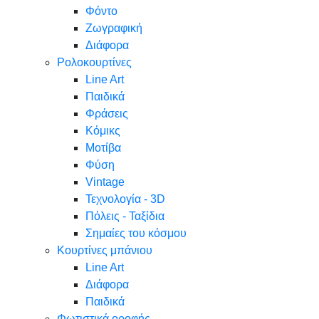
Φόντο
Ζωγραφική
Διάφορα
Ρολοκουρτίνες
Line Art
Παιδικά
Φράσεις
Κόμικς
Μοτίβα
Φύση
Vintage
Τεχνολογία - 3D
Πόλεις - Ταξίδια
Σημαίες του κόσμου
Κουρτίνες μπάνιου
Line Art
Διάφορα
Παιδικά
Φωτιστικά οροφής