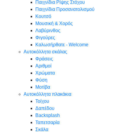
Παιχνίδια Ρίψης Στόχου
Παιχνίδια Προσανατολισμού
Κουτσό
Μουσική & Χορός
Λαβύρινθος
Φιγούρες
Καλωσήρθατε - Welcome
Αυτοκόλλητα σκάλας
Φράσεις
Αριθμοί
Χρώματα
Φύση
Μοτίβα
Αυτοκόλλητα πλακάκια
Τοίχου
Δαπέδου
Backsplash
Ταπετσαρία
Σκάλα