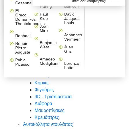
σπίτι σου αναμνήσεις!
Βαλεντίνου
Φράσεις
Keith
Sandro
Cezanne
ζωγράφοι
Ζωγραφική
ΑΥΤΟΚΟΛΛΗΤΑ ΠΡΙΖΑΣ
Haring
Botticelli
Αυτοκόλλητα τοίχου
Αγορίστικο
Συρταριέρες Malm Ikea
Λαβύρινθος
Ζωγραφική
Ελλάδα
Φύση
DIY
Mini
El
δωμάτιο
Set
Παιδικά
Διάφορα
Paul
David
Greco
Φύση
ΑΥΤΟΚΟΛΛΗΤΑ LAPTOP
Forex
Klee
Jacques-
Domenikos
Vintage
Φόντο
Ζώα
Διάφορα
Anime
Louis
Theotokopoulos
Κοριτσίστικο
Joan
Αναστημόμετρα
δωμάτιο
Κόμικς
Miro
Ελλάδα
Ζωγραφική
Δέντρα - Λουλούδια
Johannes
Raphael
Vermeer
Άνθρωποι
Ναυτικά
Benjamin
Renoir
Φαγητό
West
Juan
Pierre
Φράσεις
Gris
Auguste
Διάφορα
Ζώα
Φράσεις
Amedeo
Pablo
Σπορ
Modigliani
Lorenzo
Picasso
Lotto
Πόλεις
Banksy
Κόμικς
Φιγούρες
3D - Τρισδιάστατα
Διάφορα
Μαυροπίνακες
Κρεμάστρες
Αυτοκόλλητα ντουλάπας