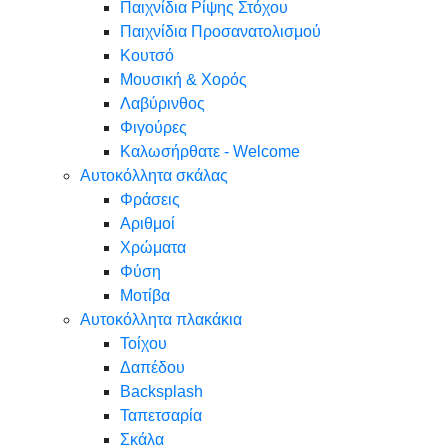
Παιχνίδια Ρίψης Στόχου
Παιχνίδια Προσανατολισμού
Κουτσό
Μουσική & Χορός
Λαβύρινθος
Φιγούρες
Καλωσήρθατε - Welcome
Αυτοκόλλητα σκάλας
Φράσεις
Αριθμοί
Χρώματα
Φύση
Μοτίβα
Αυτοκόλλητα πλακάκια
Τοίχου
Δαπέδου
Backsplash
Ταπετσαρία
Σκάλα