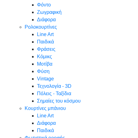
Φόντο
Ζωγραφική
Διάφορα
Ρολοκουρτίνες
Line Art
Παιδικά
Φράσεις
Κόμικς
Μοτίβα
Φύση
Vintage
Τεχνολογία - 3D
Πόλεις - Ταξίδια
Σημαίες του κόσμου
Κουρτίνες μπάνιου
Line Art
Διάφορα
Παιδικά
Φωτιστικά οροφής