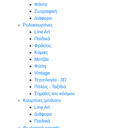
Φόντο
Ζωγραφική
Διάφορα
Ρολοκουρτίνες
Line Art
Παιδικά
Φράσεις
Κόμικς
Μοτίβα
Φύση
Vintage
Τεχνολογία - 3D
Πόλεις - Ταξίδια
Σημαίες του κόσμου
Κουρτίνες μπάνιου
Line Art
Διάφορα
Παιδικά
Φωτιστικά οροφής