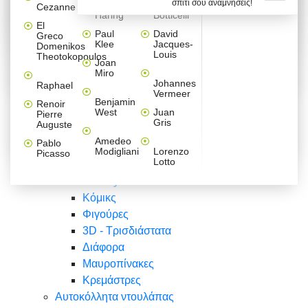
σπίτι σου αναμνήσεις!
Βαλεντίνου
Φράσεις
Keith
Sandro
Cezanne
ζωγράφοι
Ζωγραφική
ΑΥΤΟΚΟΛΛΗΤΑ ΠΡΙΖΑΣ
Haring
Botticelli
Αυτοκόλλητα τοίχου
Αγορίστικο
Συρταριέρες Malm Ikea
Λαβύρινθος
Ζωγραφική
Ελλάδα
Φύση
DIY
Mini
El
δωμάτιο
Set
Παιδικά
Διάφορα
Paul
David
Greco
Φύση
ΑΥΤΟΚΟΛΛΗΤΑ LAPTOP
Forex
Klee
Jacques-
Domenikos
Vintage
Φόντο
Ζώα
Διάφορα
Anime
Louis
Theotokopoulos
Κοριτσίστικο
Joan
Αναστημόμετρα
δωμάτιο
Κόμικς
Miro
Ελλάδα
Ζωγραφική
Δέντρα - Λουλούδια
Johannes
Raphael
Vermeer
Άνθρωποι
Ναυτικά
Benjamin
Renoir
Φαγητό
West
Juan
Pierre
Φράσεις
Gris
Auguste
Διάφορα
Ζώα
Φράσεις
Amedeo
Pablo
Σπορ
Modigliani
Lorenzo
Picasso
Lotto
Πόλεις
Banksy
Κόμικς
Φιγούρες
3D - Τρισδιάστατα
Διάφορα
Μαυροπίνακες
Κρεμάστρες
Αυτοκόλλητα ντουλάπας