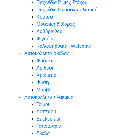
Παιχνίδια Ρίψης Στόχου
Παιχνίδια Προσανατολισμού
Κουτσό
Μουσική & Χορός
Λαβύρινθος
Φιγούρες
Καλωσήρθατε - Welcome
Αυτοκόλλητα σκάλας
Φράσεις
Αριθμοί
Χρώματα
Φύση
Μοτίβα
Αυτοκόλλητα πλακάκια
Τοίχου
Δαπέδου
Backsplash
Ταπετσαρία
Σκάλα