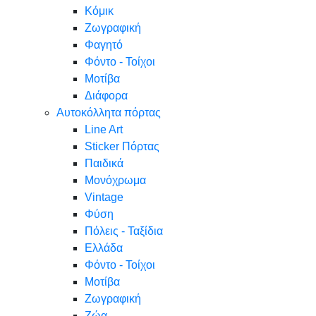
Κόμικ
Ζωγραφική
Φαγητό
Φόντο - Τοίχοι
Μοτίβα
Διάφορα
Αυτοκόλλητα πόρτας
Line Art
Sticker Πόρτας
Παιδικά
Μονόχρωμα
Vintage
Φύση
Πόλεις - Ταξίδια
Ελλάδα
Φόντο - Τοίχοι
Μοτίβα
Ζωγραφική
Ζώα