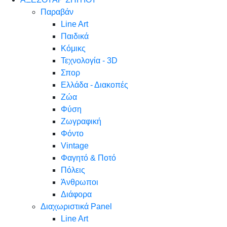
Παραβάν
Line Art
Παιδικά
Κόμικς
Τεχνολογία - 3D
Σπορ
Ελλάδα - Διακοπές
Ζώα
Φύση
Ζωγραφική
Φόντο
Vintage
Φαγητό & Ποτό
Πόλεις
Άνθρωποι
Διάφορα
Διαχωριστικά Panel
Line Art