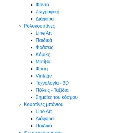
Φόντο
Ζωγραφική
Διάφορα
Ρολοκουρτίνες
Line Art
Παιδικά
Φράσεις
Κόμικς
Μοτίβα
Φύση
Vintage
Τεχνολογία - 3D
Πόλεις - Ταξίδια
Σημαίες του κόσμου
Κουρτίνες μπάνιου
Line Art
Διάφορα
Παιδικά
Φωτιστικά οροφής