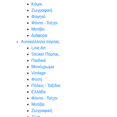
Κόμικ
Ζωγραφική
Φαγητό
Φόντο - Τοίχοι
Μοτίβα
Διάφορα
Αυτοκόλλητα πόρτας
Line Art
Sticker Πόρτας
Παιδικά
Μονόχρωμα
Vintage
Φύση
Πόλεις - Ταξίδια
Ελλάδα
Φόντο - Τοίχοι
Μοτίβα
Ζωγραφική
Ζώα