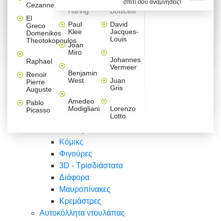
σπίτι σου αναμνήσεις!
Βαλεντίνου
Φράσεις
Keith
Sandro
Cezanne
ζωγράφοι
Ζωγραφική
ΑΥΤΟΚΟΛΛΗΤΑ ΠΡΙΖΑΣ
Haring
Botticelli
Αυτοκόλλητα τοίχου
Αγορίστικο
Συρταριέρες Malm Ikea
Λαβύρινθος
Ζωγραφική
Ελλάδα
Φύση
DIY
Mini
El
δωμάτιο
Set
Παιδικά
Διάφορα
Paul
David
Greco
Φύση
ΑΥΤΟΚΟΛΛΗΤΑ LAPTOP
Forex
Klee
Jacques-
Domenikos
Vintage
Φόντο
Ζώα
Διάφορα
Anime
Louis
Theotokopoulos
Κοριτσίστικο
Joan
Αναστημόμετρα
δωμάτιο
Κόμικς
Miro
Ελλάδα
Ζωγραφική
Δέντρα - Λουλούδια
Johannes
Raphael
Vermeer
Άνθρωποι
Ναυτικά
Benjamin
Renoir
Φαγητό
West
Juan
Pierre
Φράσεις
Gris
Auguste
Διάφορα
Ζώα
Φράσεις
Amedeo
Pablo
Σπορ
Modigliani
Lorenzo
Picasso
Lotto
Πόλεις
Banksy
Κόμικς
Φιγούρες
3D - Τρισδιάστατα
Διάφορα
Μαυροπίνακες
Κρεμάστρες
Αυτοκόλλητα ντουλάπας