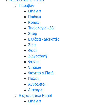
Παραβάν
Line Art
Παιδικά
Κόμικς
Τεχνολογία - 3D
Σπορ
Ελλάδα - Διακοπές
Ζώα
Φύση
Ζωγραφική
Φόντο
Vintage
Φαγητό & Ποτό
Πόλεις
Άνθρωποι
Διάφορα
Διαχωριστικά Panel
Line Art