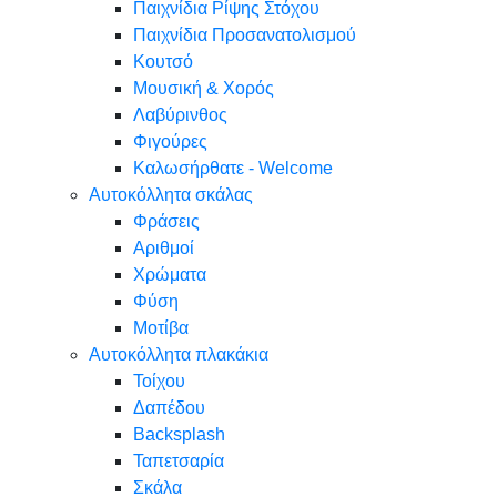
Παιχνίδια Ρίψης Στόχου
Παιχνίδια Προσανατολισμού
Κουτσό
Μουσική & Χορός
Λαβύρινθος
Φιγούρες
Καλωσήρθατε - Welcome
Αυτοκόλλητα σκάλας
Φράσεις
Αριθμοί
Χρώματα
Φύση
Μοτίβα
Αυτοκόλλητα πλακάκια
Τοίχου
Δαπέδου
Backsplash
Ταπετσαρία
Σκάλα