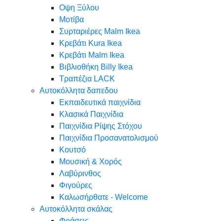
Oψη Ξύλου
Μοτίβα
Συρταριέρες Malm Ikea
Κρεβάτι Kura Ikea
Κρεβάτι Malm Ikea
Βιβλιοθήκη Billy Ikea
Τραπέζια LACK
Αυτοκόλλητα δαπεδου
Εκπαιδευτικά παιχνίδια
Κλασικά Παιχνίδια
Παιχνίδια Ρίψης Στόχου
Παιχνίδια Προσανατολισμού
Κουτσό
Μουσική & Χορός
Λαβύρινθος
Φιγούρες
Καλωσήρθατε - Welcome
Αυτοκόλλητα σκάλας
Φράσεις