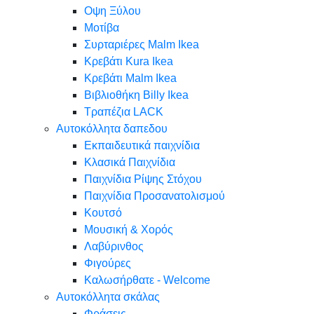
Oψη Ξύλου
Μοτίβα
Συρταριέρες Malm Ikea
Κρεβάτι Kura Ikea
Κρεβάτι Malm Ikea
Βιβλιοθήκη Billy Ikea
Τραπέζια LACK
Αυτοκόλλητα δαπεδου
Εκπαιδευτικά παιχνίδια
Κλασικά Παιχνίδια
Παιχνίδια Ρίψης Στόχου
Παιχνίδια Προσανατολισμού
Κουτσό
Μουσική & Χορός
Λαβύρινθος
Φιγούρες
Καλωσήρθατε - Welcome
Αυτοκόλλητα σκάλας
Φράσεις