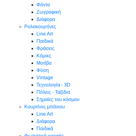
Φόντο
Ζωγραφική
Διάφορα
Ρολοκουρτίνες
Line Art
Παιδικά
Φράσεις
Κόμικς
Μοτίβα
Φύση
Vintage
Τεχνολογία - 3D
Πόλεις - Ταξίδια
Σημαίες του κόσμου
Κουρτίνες μπάνιου
Line Art
Διάφορα
Παιδικά
Φωτιστικά οροφής