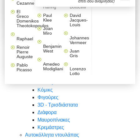
σπίτι σου αναμνήσεις!
Βαλεντίνου
Φράσεις
Keith
Sandro
Cezanne
ζωγράφοι
Ζωγραφική
ΑΥΤΟΚΟΛΛΗΤΑ ΠΡΙΖΑΣ
Haring
Botticelli
Αυτοκόλλητα τοίχου
Αγορίστικο
Συρταριέρες Malm Ikea
Λαβύρινθος
Ζωγραφική
Ελλάδα
Φύση
DIY
Mini
El
δωμάτιο
Set
Παιδικά
Διάφορα
Paul
David
Greco
Φύση
ΑΥΤΟΚΟΛΛΗΤΑ LAPTOP
Forex
Klee
Jacques-
Domenikos
Vintage
Φόντο
Ζώα
Διάφορα
Anime
Louis
Theotokopoulos
Κοριτσίστικο
Joan
Αναστημόμετρα
δωμάτιο
Κόμικς
Miro
Ελλάδα
Ζωγραφική
Δέντρα - Λουλούδια
Johannes
Raphael
Vermeer
Άνθρωποι
Ναυτικά
Benjamin
Renoir
Φαγητό
West
Juan
Pierre
Φράσεις
Gris
Auguste
Διάφορα
Ζώα
Φράσεις
Amedeo
Pablo
Σπορ
Modigliani
Lorenzo
Picasso
Lotto
Πόλεις
Banksy
Κόμικς
Φιγούρες
3D - Τρισδιάστατα
Διάφορα
Μαυροπίνακες
Κρεμάστρες
Αυτοκόλλητα ντουλάπας