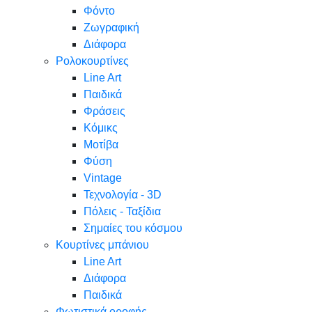
Φόντο
Ζωγραφική
Διάφορα
Ρολοκουρτίνες
Line Art
Παιδικά
Φράσεις
Κόμικς
Μοτίβα
Φύση
Vintage
Τεχνολογία - 3D
Πόλεις - Ταξίδια
Σημαίες του κόσμου
Κουρτίνες μπάνιου
Line Art
Διάφορα
Παιδικά
Φωτιστικά οροφής