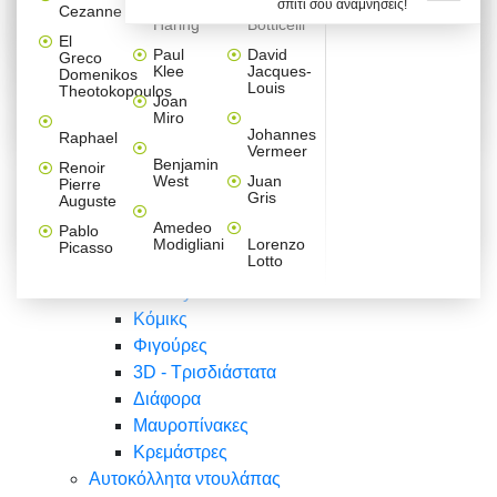
σπίτι σου αναμνήσεις!
Βαλεντίνου
Φράσεις
Keith
Sandro
Cezanne
ζωγράφοι
Ζωγραφική
ΑΥΤΟΚΟΛΛΗΤΑ ΠΡΙΖΑΣ
Haring
Botticelli
Αυτοκόλλητα τοίχου
Αγορίστικο
Συρταριέρες Malm Ikea
Λαβύρινθος
Ζωγραφική
Ελλάδα
Φύση
DIY
Mini
El
δωμάτιο
Set
Παιδικά
Διάφορα
Paul
David
Greco
Φύση
ΑΥΤΟΚΟΛΛΗΤΑ LAPTOP
Forex
Klee
Jacques-
Domenikos
Vintage
Φόντο
Ζώα
Διάφορα
Anime
Louis
Theotokopoulos
Κοριτσίστικο
Joan
Αναστημόμετρα
δωμάτιο
Κόμικς
Miro
Ελλάδα
Ζωγραφική
Δέντρα - Λουλούδια
Johannes
Raphael
Vermeer
Άνθρωποι
Ναυτικά
Benjamin
Renoir
Φαγητό
West
Juan
Pierre
Φράσεις
Gris
Auguste
Διάφορα
Ζώα
Φράσεις
Amedeo
Pablo
Σπορ
Modigliani
Lorenzo
Picasso
Lotto
Πόλεις
Banksy
Κόμικς
Φιγούρες
3D - Τρισδιάστατα
Διάφορα
Μαυροπίνακες
Κρεμάστρες
Αυτοκόλλητα ντουλάπας