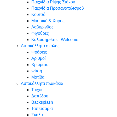
Παιχνίδια Ρίψης Στόχου
Παιχνίδια Προσανατολισμού
Κουτσό
Μουσική & Χορός
Λαβύρινθος
Φιγούρες
Καλωσήρθατε - Welcome
Αυτοκόλλητα σκάλας
Φράσεις
Αριθμοί
Χρώματα
Φύση
Μοτίβα
Αυτοκόλλητα πλακάκια
Τοίχου
Δαπέδου
Backsplash
Ταπετσαρία
Σκάλα