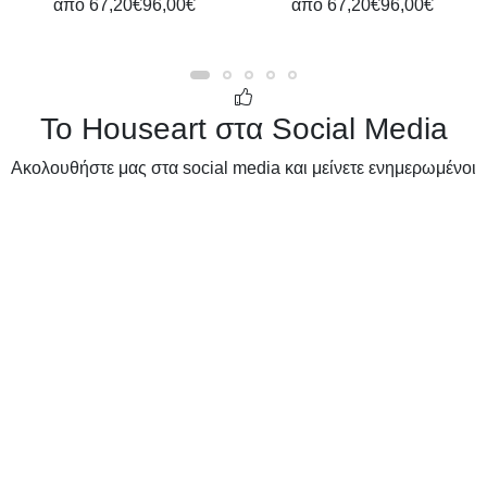
από
67,20€
96,00€
από
67,20€
96,00€
Το Houseart στα Social Media
Ακολουθήστε μας στα social media και μείνετε ενημερωμένοι