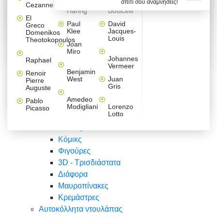
σπίτι σου αναμνήσεις!
Βαλεντίνου
Φράσεις
Keith
Sandro
Cezanne
ζωγράφοι
Ζωγραφική
ΑΥΤΟΚΟΛΛΗΤΑ ΠΡΙΖΑΣ
Haring
Botticelli
Αυτοκόλλητα τοίχου
Αγορίστικο
Συρταριέρες Malm Ikea
Λαβύρινθος
Ζωγραφική
Ελλάδα
Φύση
DIY
Mini
El
δωμάτιο
Set
Παιδικά
Διάφορα
Paul
David
Greco
Φύση
ΑΥΤΟΚΟΛΛΗΤΑ LAPTOP
Forex
Klee
Jacques-
Domenikos
Vintage
Φόντο
Ζώα
Διάφορα
Anime
Louis
Theotokopoulos
Κοριτσίστικο
Joan
Αναστημόμετρα
δωμάτιο
Κόμικς
Miro
Ελλάδα
Ζωγραφική
Δέντρα - Λουλούδια
Johannes
Raphael
Vermeer
Άνθρωποι
Ναυτικά
Benjamin
Renoir
Φαγητό
West
Juan
Pierre
Φράσεις
Gris
Auguste
Διάφορα
Ζώα
Φράσεις
Amedeo
Pablo
Σπορ
Modigliani
Lorenzo
Picasso
Lotto
Πόλεις
Banksy
Κόμικς
Φιγούρες
3D - Τρισδιάστατα
Διάφορα
Μαυροπίνακες
Κρεμάστρες
Αυτοκόλλητα ντουλάπας