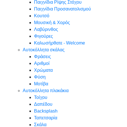
Παιχνίδια Ρίψης Στόχου
Παιχνίδια Προσανατολισμού
Κουτσό
Μουσική & Χορός
Λαβύρινθος
Φιγούρες
Καλωσήρθατε - Welcome
Αυτοκόλλητα σκάλας
Φράσεις
Αριθμοί
Χρώματα
Φύση
Μοτίβα
Αυτοκόλλητα πλακάκια
Τοίχου
Δαπέδου
Backsplash
Ταπετσαρία
Σκάλα