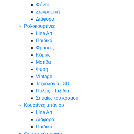
Φόντο
Ζωγραφική
Διάφορα
Ρολοκουρτίνες
Line Art
Παιδικά
Φράσεις
Κόμικς
Μοτίβα
Φύση
Vintage
Τεχνολογία - 3D
Πόλεις - Ταξίδια
Σημαίες του κόσμου
Κουρτίνες μπάνιου
Line Art
Διάφορα
Παιδικά
Φωτιστικά οροφής