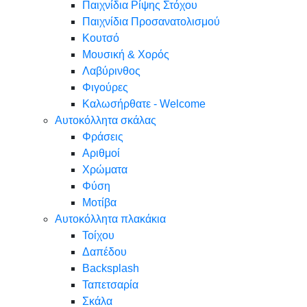
Παιχνίδια Ρίψης Στόχου
Παιχνίδια Προσανατολισμού
Κουτσό
Μουσική & Χορός
Λαβύρινθος
Φιγούρες
Καλωσήρθατε - Welcome
Αυτοκόλλητα σκάλας
Φράσεις
Αριθμοί
Χρώματα
Φύση
Μοτίβα
Αυτοκόλλητα πλακάκια
Τοίχου
Δαπέδου
Backsplash
Ταπετσαρία
Σκάλα