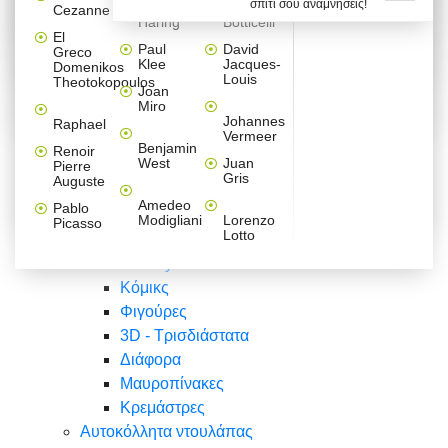
σπίτι σου αναμνήσεις!
Βαλεντίνου
Φράσεις
Keith
Sandro
Cezanne
ζωγράφοι
Ζωγραφική
ΑΥΤΟΚΟΛΛΗΤΑ ΠΡΙΖΑΣ
Haring
Botticelli
Αυτοκόλλητα τοίχου
Αγορίστικο
Συρταριέρες Malm Ikea
Λαβύρινθος
Ζωγραφική
Ελλάδα
Φύση
DIY
Mini
El
δωμάτιο
Set
Παιδικά
Διάφορα
Paul
David
Greco
Φύση
ΑΥΤΟΚΟΛΛΗΤΑ LAPTOP
Forex
Klee
Jacques-
Domenikos
Vintage
Φόντο
Ζώα
Διάφορα
Anime
Louis
Theotokopoulos
Κοριτσίστικο
Joan
Αναστημόμετρα
δωμάτιο
Κόμικς
Miro
Ελλάδα
Ζωγραφική
Δέντρα - Λουλούδια
Johannes
Raphael
Vermeer
Άνθρωποι
Ναυτικά
Benjamin
Renoir
Φαγητό
West
Juan
Pierre
Φράσεις
Gris
Auguste
Διάφορα
Ζώα
Φράσεις
Amedeo
Pablo
Σπορ
Modigliani
Lorenzo
Picasso
Lotto
Πόλεις
Banksy
Κόμικς
Φιγούρες
3D - Τρισδιάστατα
Διάφορα
Μαυροπίνακες
Κρεμάστρες
Αυτοκόλλητα ντουλάπας