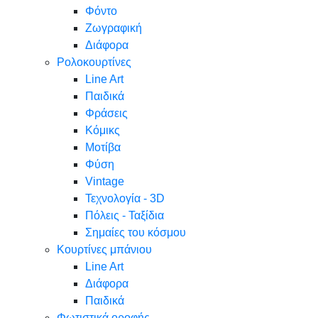
Φόντο
Ζωγραφική
Διάφορα
Ρολοκουρτίνες
Line Art
Παιδικά
Φράσεις
Κόμικς
Μοτίβα
Φύση
Vintage
Τεχνολογία - 3D
Πόλεις - Ταξίδια
Σημαίες του κόσμου
Κουρτίνες μπάνιου
Line Art
Διάφορα
Παιδικά
Φωτιστικά οροφής