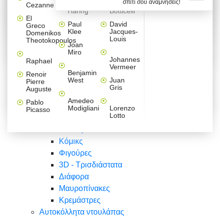
σπίτι σου αναμνήσεις!
Βαλεντίνου
Φράσεις
Keith
Sandro
Cezanne
ζωγράφοι
Ζωγραφική
ΑΥΤΟΚΟΛΛΗΤΑ ΠΡΙΖΑΣ
Haring
Botticelli
Αυτοκόλλητα τοίχου
Αγορίστικο
Συρταριέρες Malm Ikea
Λαβύρινθος
Ζωγραφική
Ελλάδα
Φύση
DIY
Mini
El
δωμάτιο
Set
Παιδικά
Διάφορα
Paul
David
Greco
Φύση
ΑΥΤΟΚΟΛΛΗΤΑ LAPTOP
Forex
Klee
Jacques-
Domenikos
Vintage
Φόντο
Ζώα
Διάφορα
Anime
Louis
Theotokopoulos
Κοριτσίστικο
Joan
Αναστημόμετρα
δωμάτιο
Κόμικς
Miro
Ελλάδα
Ζωγραφική
Δέντρα - Λουλούδια
Johannes
Raphael
Vermeer
Άνθρωποι
Ναυτικά
Benjamin
Renoir
Φαγητό
West
Juan
Pierre
Φράσεις
Gris
Auguste
Διάφορα
Ζώα
Φράσεις
Amedeo
Pablo
Σπορ
Modigliani
Lorenzo
Picasso
Lotto
Πόλεις
Banksy
Κόμικς
Φιγούρες
3D - Τρισδιάστατα
Διάφορα
Μαυροπίνακες
Κρεμάστρες
Αυτοκόλλητα ντουλάπας