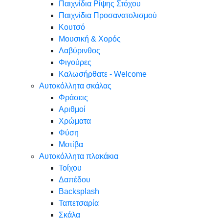
Παιχνίδια Ρίψης Στόχου
Παιχνίδια Προσανατολισμού
Κουτσό
Μουσική & Χορός
Λαβύρινθος
Φιγούρες
Καλωσήρθατε - Welcome
Αυτοκόλλητα σκάλας
Φράσεις
Αριθμοί
Χρώματα
Φύση
Μοτίβα
Αυτοκόλλητα πλακάκια
Τοίχου
Δαπέδου
Backsplash
Ταπετσαρία
Σκάλα