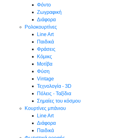
Φόντο
Ζωγραφική
Διάφορα
Ρολοκουρτίνες
Line Art
Παιδικά
Φράσεις
Κόμικς
Μοτίβα
Φύση
Vintage
Τεχνολογία - 3D
Πόλεις - Ταξίδια
Σημαίες του κόσμου
Κουρτίνες μπάνιου
Line Art
Διάφορα
Παιδικά
Φωτιστικά οροφής