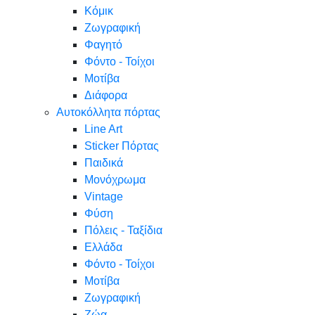
Κόμικ
Ζωγραφική
Φαγητό
Φόντο - Τοίχοι
Μοτίβα
Διάφορα
Αυτοκόλλητα πόρτας
Line Art
Sticker Πόρτας
Παιδικά
Μονόχρωμα
Vintage
Φύση
Πόλεις - Ταξίδια
Ελλάδα
Φόντο - Τοίχοι
Μοτίβα
Ζωγραφική
Ζώα