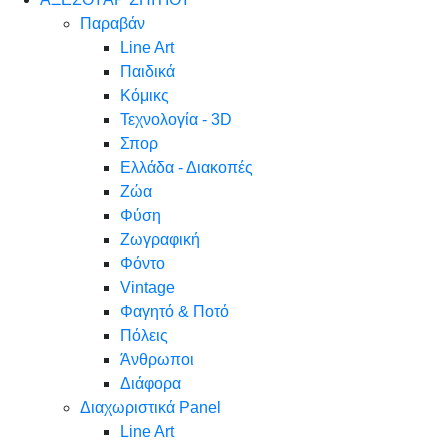
Παραβάν
Line Art
Παιδικά
Κόμικς
Τεχνολογία - 3D
Σπορ
Ελλάδα - Διακοπές
Ζώα
Φύση
Ζωγραφική
Φόντο
Vintage
Φαγητό & Ποτό
Πόλεις
Άνθρωποι
Διάφορα
Διαχωριστικά Panel
Line Art