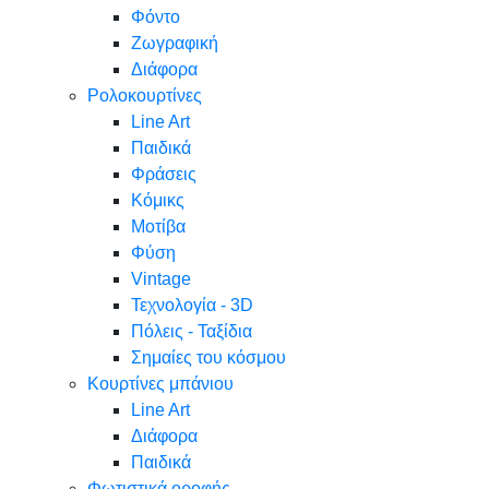
Φόντο
Ζωγραφική
Διάφορα
Ρολοκουρτίνες
Line Art
Παιδικά
Φράσεις
Κόμικς
Μοτίβα
Φύση
Vintage
Τεχνολογία - 3D
Πόλεις - Ταξίδια
Σημαίες του κόσμου
Κουρτίνες μπάνιου
Line Art
Διάφορα
Παιδικά
Φωτιστικά οροφής