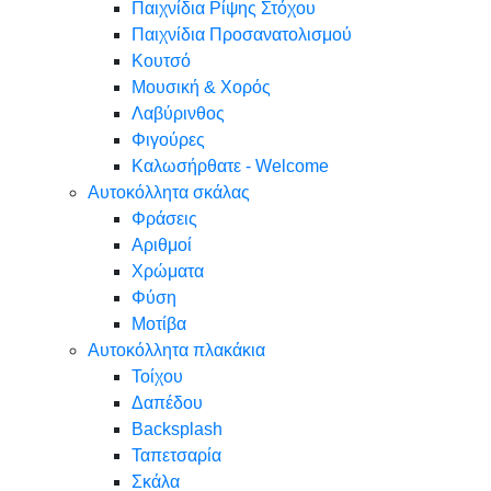
Παιχνίδια Ρίψης Στόχου
Παιχνίδια Προσανατολισμού
Κουτσό
Μουσική & Χορός
Λαβύρινθος
Φιγούρες
Καλωσήρθατε - Welcome
Αυτοκόλλητα σκάλας
Φράσεις
Αριθμοί
Χρώματα
Φύση
Μοτίβα
Αυτοκόλλητα πλακάκια
Τοίχου
Δαπέδου
Backsplash
Ταπετσαρία
Σκάλα