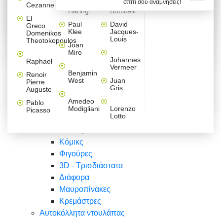
σπίτι σου αναμνήσεις!
Βαλεντίνου
Φράσεις
Keith
Sandro
Cezanne
ζωγράφοι
Ζωγραφική
ΑΥΤΟΚΟΛΛΗΤΑ ΠΡΙΖΑΣ
Haring
Botticelli
Αυτοκόλλητα τοίχου
Αγορίστικο
Συρταριέρες Malm Ikea
Λαβύρινθος
Ζωγραφική
Ελλάδα
Φύση
DIY
Mini
El
δωμάτιο
Set
Παιδικά
Διάφορα
Paul
David
Greco
Φύση
ΑΥΤΟΚΟΛΛΗΤΑ LAPTOP
Forex
Klee
Jacques-
Domenikos
Vintage
Φόντο
Ζώα
Διάφορα
Anime
Louis
Theotokopoulos
Κοριτσίστικο
Joan
Αναστημόμετρα
δωμάτιο
Κόμικς
Miro
Ελλάδα
Ζωγραφική
Δέντρα - Λουλούδια
Johannes
Raphael
Vermeer
Άνθρωποι
Ναυτικά
Benjamin
Renoir
Φαγητό
West
Juan
Pierre
Φράσεις
Gris
Auguste
Διάφορα
Ζώα
Φράσεις
Amedeo
Pablo
Σπορ
Modigliani
Lorenzo
Picasso
Lotto
Πόλεις
Banksy
Κόμικς
Φιγούρες
3D - Τρισδιάστατα
Διάφορα
Μαυροπίνακες
Κρεμάστρες
Αυτοκόλλητα ντουλάπας