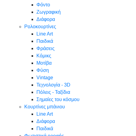
Φόντο
Ζωγραφική
Διάφορα
Ρολοκουρτίνες
Line Art
Παιδικά
Φράσεις
Κόμικς
Μοτίβα
Φύση
Vintage
Τεχνολογία - 3D
Πόλεις - Ταξίδια
Σημαίες του κόσμου
Κουρτίνες μπάνιου
Line Art
Διάφορα
Παιδικά
Φωτιστικά οροφής