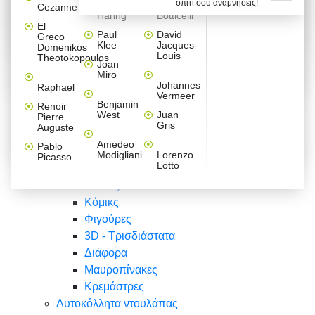
σπίτι σου αναμνήσεις!
Βαλεντίνου
Φράσεις
Keith
Sandro
Cezanne
ζωγράφοι
Ζωγραφική
ΑΥΤΟΚΟΛΛΗΤΑ ΠΡΙΖΑΣ
Haring
Botticelli
Αυτοκόλλητα τοίχου
Αγορίστικο
Συρταριέρες Malm Ikea
Λαβύρινθος
Ζωγραφική
Ελλάδα
Φύση
DIY
Mini
El
δωμάτιο
Set
Παιδικά
Διάφορα
Paul
David
Greco
Φύση
ΑΥΤΟΚΟΛΛΗΤΑ LAPTOP
Forex
Klee
Jacques-
Domenikos
Vintage
Φόντο
Ζώα
Διάφορα
Anime
Louis
Theotokopoulos
Κοριτσίστικο
Joan
Αναστημόμετρα
δωμάτιο
Κόμικς
Miro
Ελλάδα
Ζωγραφική
Δέντρα - Λουλούδια
Johannes
Raphael
Vermeer
Άνθρωποι
Ναυτικά
Benjamin
Renoir
Φαγητό
West
Juan
Pierre
Φράσεις
Gris
Auguste
Διάφορα
Ζώα
Φράσεις
Amedeo
Pablo
Σπορ
Modigliani
Lorenzo
Picasso
Lotto
Πόλεις
Banksy
Κόμικς
Φιγούρες
3D - Τρισδιάστατα
Διάφορα
Μαυροπίνακες
Κρεμάστρες
Αυτοκόλλητα ντουλάπας