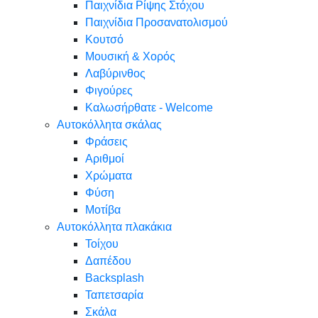
Παιχνίδια Ρίψης Στόχου
Παιχνίδια Προσανατολισμού
Κουτσό
Μουσική & Χορός
Λαβύρινθος
Φιγούρες
Καλωσήρθατε - Welcome
Αυτοκόλλητα σκάλας
Φράσεις
Αριθμοί
Χρώματα
Φύση
Μοτίβα
Αυτοκόλλητα πλακάκια
Τοίχου
Δαπέδου
Backsplash
Ταπετσαρία
Σκάλα