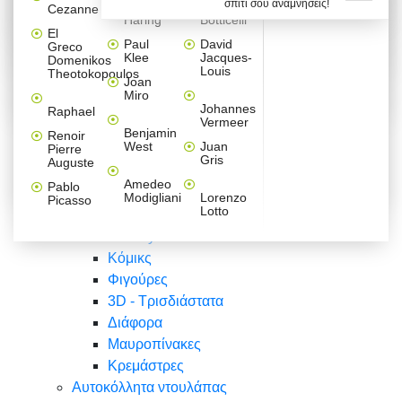
σπίτι σου αναμνήσεις!
Βαλεντίνου
Φράσεις
Keith
Sandro
Cezanne
ζωγράφοι
Ζωγραφική
ΑΥΤΟΚΟΛΛΗΤΑ ΠΡΙΖΑΣ
Haring
Botticelli
Αυτοκόλλητα τοίχου
Αγορίστικο
Συρταριέρες Malm Ikea
Λαβύρινθος
Ζωγραφική
Ελλάδα
Φύση
DIY
Mini
El
δωμάτιο
Set
Παιδικά
Διάφορα
Paul
David
Greco
Φύση
ΑΥΤΟΚΟΛΛΗΤΑ LAPTOP
Forex
Klee
Jacques-
Domenikos
Vintage
Φόντο
Ζώα
Διάφορα
Anime
Louis
Theotokopoulos
Κοριτσίστικο
Joan
Αναστημόμετρα
δωμάτιο
Κόμικς
Miro
Ελλάδα
Ζωγραφική
Δέντρα - Λουλούδια
Johannes
Raphael
Vermeer
Άνθρωποι
Ναυτικά
Benjamin
Renoir
Φαγητό
West
Juan
Pierre
Φράσεις
Gris
Auguste
Διάφορα
Ζώα
Φράσεις
Amedeo
Pablo
Σπορ
Modigliani
Lorenzo
Picasso
Lotto
Πόλεις
Banksy
Κόμικς
Φιγούρες
3D - Τρισδιάστατα
Διάφορα
Μαυροπίνακες
Κρεμάστρες
Αυτοκόλλητα ντουλάπας