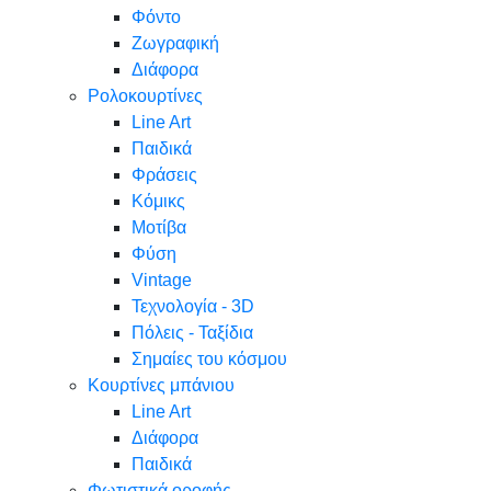
Φόντο
Ζωγραφική
Διάφορα
Ρολοκουρτίνες
Line Art
Παιδικά
Φράσεις
Κόμικς
Μοτίβα
Φύση
Vintage
Τεχνολογία - 3D
Πόλεις - Ταξίδια
Σημαίες του κόσμου
Κουρτίνες μπάνιου
Line Art
Διάφορα
Παιδικά
Φωτιστικά οροφής