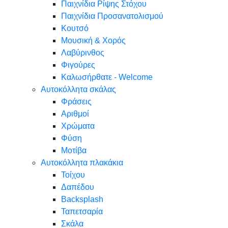
Παιχνίδια Ρίψης Στόχου
Παιχνίδια Προσανατολισμού
Κουτσό
Μουσική & Χορός
Λαβύρινθος
Φιγούρες
Καλωσήρθατε - Welcome
Αυτοκόλλητα σκάλας
Φράσεις
Αριθμοί
Χρώματα
Φύση
Μοτίβα
Αυτοκόλλητα πλακάκια
Τοίχου
Δαπέδου
Backsplash
Ταπετσαρία
Σκάλα