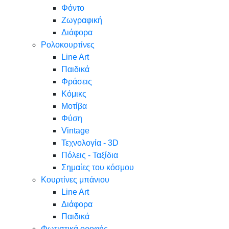
Φόντο
Ζωγραφική
Διάφορα
Ρολοκουρτίνες
Line Art
Παιδικά
Φράσεις
Κόμικς
Μοτίβα
Φύση
Vintage
Τεχνολογία - 3D
Πόλεις - Ταξίδια
Σημαίες του κόσμου
Κουρτίνες μπάνιου
Line Art
Διάφορα
Παιδικά
Φωτιστικά οροφής