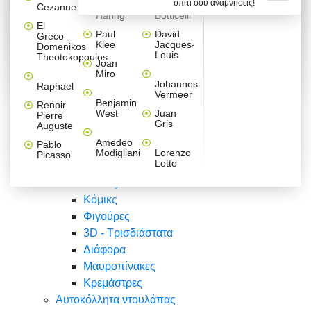
σπίτι σου αναμνήσεις!
Βαλεντίνου
Φράσεις
Keith
Sandro
Cezanne
ζωγράφοι
Ζωγραφική
ΑΥΤΟΚΟΛΛΗΤΑ ΠΡΙΖΑΣ
Haring
Botticelli
Αυτοκόλλητα τοίχου
Αγορίστικο
Συρταριέρες Malm Ikea
Λαβύρινθος
Ζωγραφική
Ελλάδα
Φύση
DIY
Mini
El
δωμάτιο
Set
Παιδικά
Διάφορα
Paul
David
Greco
Φύση
ΑΥΤΟΚΟΛΛΗΤΑ LAPTOP
Forex
Klee
Jacques-
Domenikos
Vintage
Φόντο
Ζώα
Διάφορα
Anime
Louis
Theotokopoulos
Κοριτσίστικο
Joan
Αναστημόμετρα
δωμάτιο
Κόμικς
Miro
Ελλάδα
Ζωγραφική
Δέντρα - Λουλούδια
Johannes
Raphael
Vermeer
Άνθρωποι
Ναυτικά
Benjamin
Renoir
Φαγητό
West
Juan
Pierre
Φράσεις
Gris
Auguste
Διάφορα
Ζώα
Φράσεις
Amedeo
Pablo
Σπορ
Modigliani
Lorenzo
Picasso
Lotto
Πόλεις
Banksy
Κόμικς
Φιγούρες
3D - Τρισδιάστατα
Διάφορα
Μαυροπίνακες
Κρεμάστρες
Αυτοκόλλητα ντουλάπας