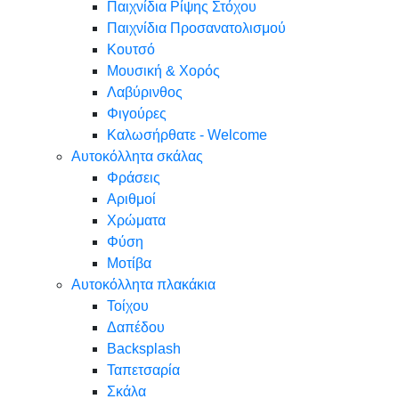
Παιχνίδια Ρίψης Στόχου
Παιχνίδια Προσανατολισμού
Κουτσό
Μουσική & Χορός
Λαβύρινθος
Φιγούρες
Καλωσήρθατε - Welcome
Αυτοκόλλητα σκάλας
Φράσεις
Αριθμοί
Χρώματα
Φύση
Μοτίβα
Αυτοκόλλητα πλακάκια
Τοίχου
Δαπέδου
Backsplash
Ταπετσαρία
Σκάλα