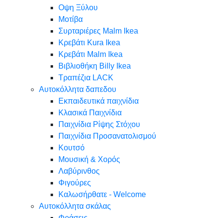
Oψη Ξύλου
Μοτίβα
Συρταριέρες Malm Ikea
Κρεβάτι Kura Ikea
Κρεβάτι Malm Ikea
Βιβλιοθήκη Billy Ikea
Τραπέζια LACK
Αυτοκόλλητα δαπεδου
Εκπαιδευτικά παιχνίδια
Κλασικά Παιχνίδια
Παιχνίδια Ρίψης Στόχου
Παιχνίδια Προσανατολισμού
Κουτσό
Μουσική & Χορός
Λαβύρινθος
Φιγούρες
Καλωσήρθατε - Welcome
Αυτοκόλλητα σκάλας
Φράσεις