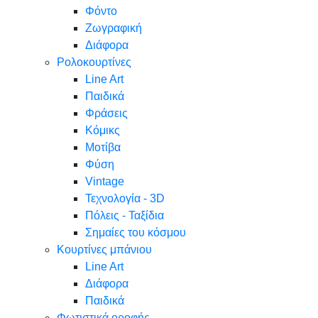
Φόντο
Ζωγραφική
Διάφορα
Ρολοκουρτίνες
Line Art
Παιδικά
Φράσεις
Κόμικς
Μοτίβα
Φύση
Vintage
Τεχνολογία - 3D
Πόλεις - Ταξίδια
Σημαίες του κόσμου
Κουρτίνες μπάνιου
Line Art
Διάφορα
Παιδικά
Φωτιστικά οροφής