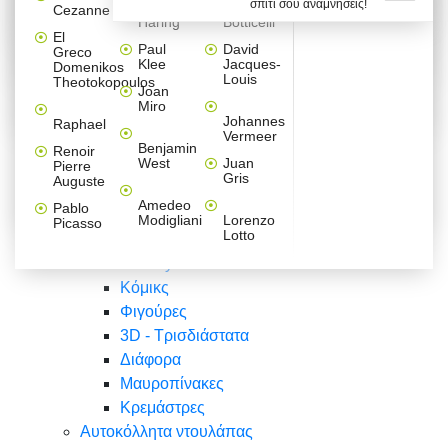
σπίτι σου αναμνήσεις!
Βαλεντίνου
Φράσεις
Keith
Sandro
Cezanne
ζωγράφοι
Ζωγραφική
ΑΥΤΟΚΟΛΛΗΤΑ ΠΡΙΖΑΣ
Haring
Botticelli
Αυτοκόλλητα τοίχου
Αγορίστικο
Συρταριέρες Malm Ikea
Λαβύρινθος
Ζωγραφική
Ελλάδα
Φύση
DIY
Mini
El
δωμάτιο
Set
Παιδικά
Διάφορα
Paul
David
Greco
Φύση
ΑΥΤΟΚΟΛΛΗΤΑ LAPTOP
Forex
Klee
Jacques-
Domenikos
Vintage
Φόντο
Ζώα
Διάφορα
Anime
Louis
Theotokopoulos
Κοριτσίστικο
Joan
Αναστημόμετρα
δωμάτιο
Κόμικς
Miro
Ελλάδα
Ζωγραφική
Δέντρα - Λουλούδια
Johannes
Raphael
Vermeer
Άνθρωποι
Ναυτικά
Benjamin
Renoir
Φαγητό
West
Juan
Pierre
Φράσεις
Gris
Auguste
Διάφορα
Ζώα
Φράσεις
Amedeo
Pablo
Σπορ
Modigliani
Lorenzo
Picasso
Lotto
Πόλεις
Banksy
Κόμικς
Φιγούρες
3D - Τρισδιάστατα
Διάφορα
Μαυροπίνακες
Κρεμάστρες
Αυτοκόλλητα ντουλάπας