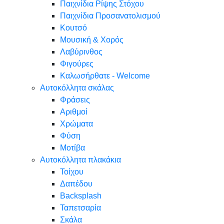
Παιχνίδια Ρίψης Στόχου
Παιχνίδια Προσανατολισμού
Κουτσό
Μουσική & Χορός
Λαβύρινθος
Φιγούρες
Καλωσήρθατε - Welcome
Αυτοκόλλητα σκάλας
Φράσεις
Αριθμοί
Χρώματα
Φύση
Μοτίβα
Αυτοκόλλητα πλακάκια
Τοίχου
Δαπέδου
Backsplash
Ταπετσαρία
Σκάλα