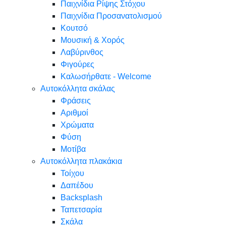
Παιχνίδια Ρίψης Στόχου
Παιχνίδια Προσανατολισμού
Κουτσό
Μουσική & Χορός
Λαβύρινθος
Φιγούρες
Καλωσήρθατε - Welcome
Αυτοκόλλητα σκάλας
Φράσεις
Αριθμοί
Χρώματα
Φύση
Μοτίβα
Αυτοκόλλητα πλακάκια
Τοίχου
Δαπέδου
Backsplash
Ταπετσαρία
Σκάλα