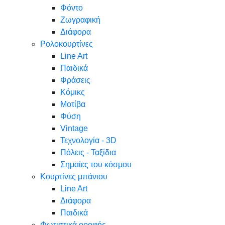
Φόντο
Ζωγραφική
Διάφορα
Ρολοκουρτίνες
Line Art
Παιδικά
Φράσεις
Κόμικς
Μοτίβα
Φύση
Vintage
Τεχνολογία - 3D
Πόλεις - Ταξίδια
Σημαίες του κόσμου
Κουρτίνες μπάνιου
Line Art
Διάφορα
Παιδικά
Φωτιστικά οροφής