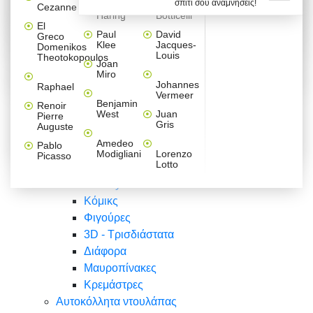
σπίτι σου αναμνήσεις!
Βαλεντίνου
Φράσεις
Keith
Sandro
Cezanne
ζωγράφοι
Ζωγραφική
ΑΥΤΟΚΟΛΛΗΤΑ ΠΡΙΖΑΣ
Haring
Botticelli
Αυτοκόλλητα τοίχου
Αγορίστικο
Συρταριέρες Malm Ikea
Λαβύρινθος
Ζωγραφική
Ελλάδα
Φύση
DIY
Mini
El
δωμάτιο
Set
Παιδικά
Διάφορα
Paul
David
Greco
Φύση
ΑΥΤΟΚΟΛΛΗΤΑ LAPTOP
Forex
Klee
Jacques-
Domenikos
Vintage
Φόντο
Ζώα
Διάφορα
Anime
Louis
Theotokopoulos
Κοριτσίστικο
Joan
Αναστημόμετρα
δωμάτιο
Κόμικς
Miro
Ελλάδα
Ζωγραφική
Δέντρα - Λουλούδια
Johannes
Raphael
Vermeer
Άνθρωποι
Ναυτικά
Benjamin
Renoir
Φαγητό
West
Juan
Pierre
Φράσεις
Gris
Auguste
Διάφορα
Ζώα
Φράσεις
Amedeo
Pablo
Σπορ
Modigliani
Lorenzo
Picasso
Lotto
Πόλεις
Banksy
Κόμικς
Φιγούρες
3D - Τρισδιάστατα
Διάφορα
Μαυροπίνακες
Κρεμάστρες
Αυτοκόλλητα ντουλάπας