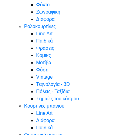
Φόντο
Ζωγραφική
Διάφορα
Ρολοκουρτίνες
Line Art
Παιδικά
Φράσεις
Κόμικς
Μοτίβα
Φύση
Vintage
Τεχνολογία - 3D
Πόλεις - Ταξίδια
Σημαίες του κόσμου
Κουρτίνες μπάνιου
Line Art
Διάφορα
Παιδικά
Φωτιστικά οροφής