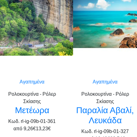
Αγαπημένα
Αγαπημένα
Ρολοκουρτίνα - Ρόλερ
Ρολοκουρτίνα - Ρόλερ
Σκίασης
Σκίασης
Μετέωρα
Παραλία Αβαλί,
Λευκάδα
Κωδ. rl-ig-09b-01-361
από
9,26€
13,23€
Κωδ. rl-ig-09b-01-327