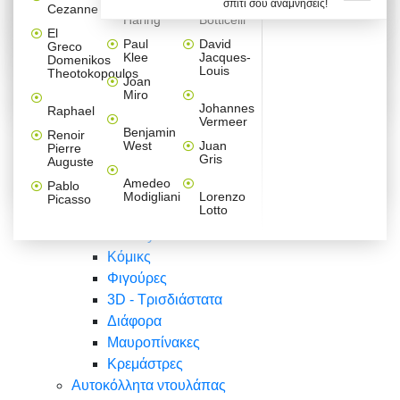
σπίτι σου αναμνήσεις!
Βαλεντίνου
Φράσεις
Keith
Sandro
Cezanne
ζωγράφοι
Ζωγραφική
ΑΥΤΟΚΟΛΛΗΤΑ ΠΡΙΖΑΣ
Haring
Botticelli
Αυτοκόλλητα τοίχου
Αγορίστικο
Συρταριέρες Malm Ikea
Λαβύρινθος
Ζωγραφική
Ελλάδα
Φύση
DIY
Mini
El
δωμάτιο
Set
Παιδικά
Διάφορα
Paul
David
Greco
Φύση
ΑΥΤΟΚΟΛΛΗΤΑ LAPTOP
Forex
Klee
Jacques-
Domenikos
Vintage
Φόντο
Ζώα
Διάφορα
Anime
Louis
Theotokopoulos
Κοριτσίστικο
Joan
Αναστημόμετρα
δωμάτιο
Κόμικς
Miro
Ελλάδα
Ζωγραφική
Δέντρα - Λουλούδια
Johannes
Raphael
Vermeer
Άνθρωποι
Ναυτικά
Benjamin
Renoir
Φαγητό
West
Juan
Pierre
Φράσεις
Gris
Auguste
Διάφορα
Ζώα
Φράσεις
Amedeo
Pablo
Σπορ
Modigliani
Lorenzo
Picasso
Lotto
Πόλεις
Banksy
Κόμικς
Φιγούρες
3D - Τρισδιάστατα
Διάφορα
Μαυροπίνακες
Κρεμάστρες
Αυτοκόλλητα ντουλάπας