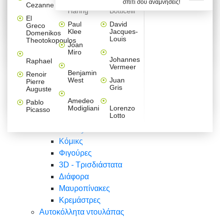
σπίτι σου αναμνήσεις!
Βαλεντίνου
Φράσεις
Keith
Sandro
Cezanne
ζωγράφοι
Ζωγραφική
ΑΥΤΟΚΟΛΛΗΤΑ ΠΡΙΖΑΣ
Haring
Botticelli
Αυτοκόλλητα τοίχου
Αγορίστικο
Συρταριέρες Malm Ikea
Λαβύρινθος
Ζωγραφική
Ελλάδα
Φύση
DIY
Mini
El
δωμάτιο
Set
Παιδικά
Διάφορα
Paul
David
Greco
Φύση
ΑΥΤΟΚΟΛΛΗΤΑ LAPTOP
Forex
Klee
Jacques-
Domenikos
Vintage
Φόντο
Ζώα
Διάφορα
Anime
Louis
Theotokopoulos
Κοριτσίστικο
Joan
Αναστημόμετρα
δωμάτιο
Κόμικς
Miro
Ελλάδα
Ζωγραφική
Δέντρα - Λουλούδια
Johannes
Raphael
Vermeer
Άνθρωποι
Ναυτικά
Benjamin
Renoir
Φαγητό
West
Juan
Pierre
Φράσεις
Gris
Auguste
Διάφορα
Ζώα
Φράσεις
Amedeo
Pablo
Σπορ
Modigliani
Lorenzo
Picasso
Lotto
Πόλεις
Banksy
Κόμικς
Φιγούρες
3D - Τρισδιάστατα
Διάφορα
Μαυροπίνακες
Κρεμάστρες
Αυτοκόλλητα ντουλάπας