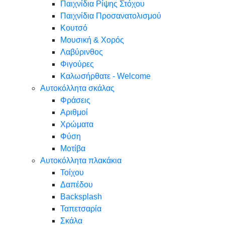
Παιχνίδια Ρίψης Στόχου
Παιχνίδια Προσανατολισμού
Κουτσό
Μουσική & Χορός
Λαβύρινθος
Φιγούρες
Καλωσήρθατε - Welcome
Αυτοκόλλητα σκάλας
Φράσεις
Αριθμοί
Χρώματα
Φύση
Μοτίβα
Αυτοκόλλητα πλακάκια
Τοίχου
Δαπέδου
Backsplash
Ταπετσαρία
Σκάλα