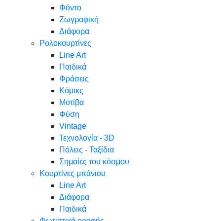
Φόντο
Ζωγραφική
Διάφορα
Ρολοκουρτίνες
Line Art
Παιδικά
Φράσεις
Κόμικς
Μοτίβα
Φύση
Vintage
Τεχνολογία - 3D
Πόλεις - Ταξίδια
Σημαίες του κόσμου
Κουρτίνες μπάνιου
Line Art
Διάφορα
Παιδικά
Φωτιστικά οροφής