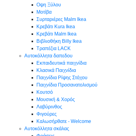
Oψη Ξύλου
Μοτίβα
Συρταριέρες Malm Ikea
Κρεβάτι Kura Ikea
Κρεβάτι Malm Ikea
Βιβλιοθήκη Billy Ikea
Τραπέζια LACK
Αυτοκόλλητα δαπεδου
Εκπαιδευτικά παιχνίδια
Κλασικά Παιχνίδια
Παιχνίδια Ρίψης Στόχου
Παιχνίδια Προσανατολισμού
Κουτσό
Μουσική & Χορός
Λαβύρινθος
Φιγούρες
Καλωσήρθατε - Welcome
Αυτοκόλλητα σκάλας
Φράσεις