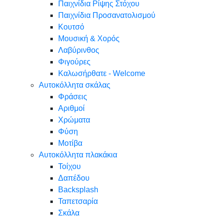
Παιχνίδια Ρίψης Στόχου
Παιχνίδια Προσανατολισμού
Κουτσό
Μουσική & Χορός
Λαβύρινθος
Φιγούρες
Καλωσήρθατε - Welcome
Αυτοκόλλητα σκάλας
Φράσεις
Αριθμοί
Χρώματα
Φύση
Μοτίβα
Αυτοκόλλητα πλακάκια
Τοίχου
Δαπέδου
Backsplash
Ταπετσαρία
Σκάλα