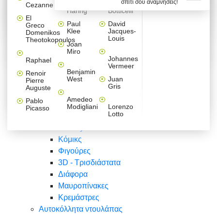
σπίτι σου αναμνήσεις!
Βαλεντίνου
Φράσεις
Keith
Sandro
Cezanne
ζωγράφοι
Ζωγραφική
ΑΥΤΟΚΟΛΛΗΤΑ ΠΡΙΖΑΣ
Haring
Botticelli
Αυτοκόλλητα τοίχου
Αγορίστικο
Συρταριέρες Malm Ikea
Λαβύρινθος
Ζωγραφική
Ελλάδα
Φύση
DIY
Mini
El
δωμάτιο
Set
Παιδικά
Διάφορα
Paul
David
Greco
Φύση
ΑΥΤΟΚΟΛΛΗΤΑ LAPTOP
Forex
Klee
Jacques-
Domenikos
Vintage
Φόντο
Ζώα
Διάφορα
Anime
Louis
Theotokopoulos
Κοριτσίστικο
Joan
Αναστημόμετρα
δωμάτιο
Κόμικς
Miro
Ελλάδα
Ζωγραφική
Δέντρα - Λουλούδια
Johannes
Raphael
Vermeer
Άνθρωποι
Ναυτικά
Benjamin
Renoir
Φαγητό
West
Juan
Pierre
Φράσεις
Gris
Auguste
Διάφορα
Ζώα
Φράσεις
Amedeo
Pablo
Σπορ
Modigliani
Lorenzo
Picasso
Lotto
Πόλεις
Banksy
Κόμικς
Φιγούρες
3D - Τρισδιάστατα
Διάφορα
Μαυροπίνακες
Κρεμάστρες
Αυτοκόλλητα ντουλάπας