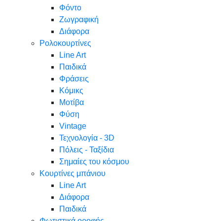
Φόντο
Ζωγραφική
Διάφορα
Ρολοκουρτίνες
Line Art
Παιδικά
Φράσεις
Κόμικς
Μοτίβα
Φύση
Vintage
Τεχνολογία - 3D
Πόλεις - Ταξίδια
Σημαίες του κόσμου
Κουρτίνες μπάνιου
Line Art
Διάφορα
Παιδικά
Φωτιστικά οροφής