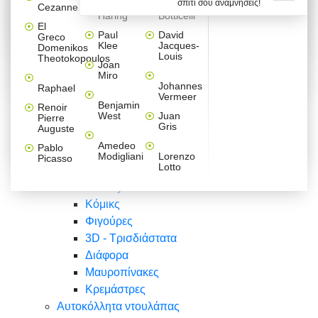
σπίτι σου αναμνήσεις!
Βαλεντίνου
Φράσεις
Keith
Sandro
Cezanne
ζωγράφοι
Ζωγραφική
ΑΥΤΟΚΟΛΛΗΤΑ ΠΡΙΖΑΣ
Haring
Botticelli
Αυτοκόλλητα τοίχου
Αγορίστικο
Συρταριέρες Malm Ikea
Λαβύρινθος
Ζωγραφική
Ελλάδα
Φύση
DIY
Mini
El
δωμάτιο
Set
Παιδικά
Διάφορα
Paul
David
Greco
Φύση
ΑΥΤΟΚΟΛΛΗΤΑ LAPTOP
Forex
Klee
Jacques-
Domenikos
Vintage
Φόντο
Ζώα
Διάφορα
Anime
Louis
Theotokopoulos
Κοριτσίστικο
Joan
Αναστημόμετρα
δωμάτιο
Κόμικς
Miro
Ελλάδα
Ζωγραφική
Δέντρα - Λουλούδια
Johannes
Raphael
Vermeer
Άνθρωποι
Ναυτικά
Benjamin
Renoir
Φαγητό
West
Juan
Pierre
Φράσεις
Gris
Auguste
Διάφορα
Ζώα
Φράσεις
Amedeo
Pablo
Σπορ
Modigliani
Lorenzo
Picasso
Lotto
Πόλεις
Banksy
Κόμικς
Φιγούρες
3D - Τρισδιάστατα
Διάφορα
Μαυροπίνακες
Κρεμάστρες
Αυτοκόλλητα ντουλάπας