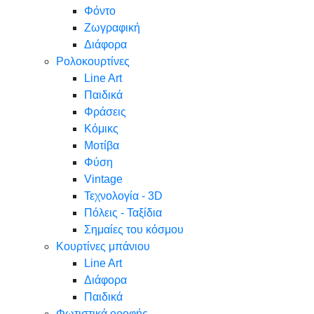
Φόντο
Ζωγραφική
Διάφορα
Ρολοκουρτίνες
Line Art
Παιδικά
Φράσεις
Κόμικς
Μοτίβα
Φύση
Vintage
Τεχνολογία - 3D
Πόλεις - Ταξίδια
Σημαίες του κόσμου
Κουρτίνες μπάνιου
Line Art
Διάφορα
Παιδικά
Φωτιστικά οροφής