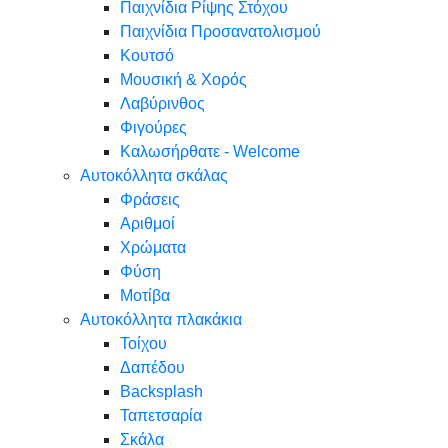
Παιχνίδια Ρίψης Στόχου
Παιχνίδια Προσανατολισμού
Κουτσό
Μουσική & Χορός
Λαβύρινθος
Φιγούρες
Καλωσήρθατε - Welcome
Αυτοκόλλητα σκάλας
Φράσεις
Αριθμοί
Χρώματα
Φύση
Μοτίβα
Αυτοκόλλητα πλακάκια
Τοίχου
Δαπέδου
Backsplash
Ταπετσαρία
Σκάλα