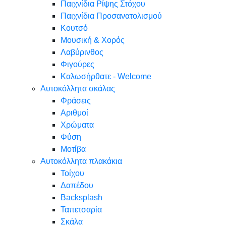
Παιχνίδια Ρίψης Στόχου
Παιχνίδια Προσανατολισμού
Κουτσό
Μουσική & Χορός
Λαβύρινθος
Φιγούρες
Καλωσήρθατε - Welcome
Αυτοκόλλητα σκάλας
Φράσεις
Αριθμοί
Χρώματα
Φύση
Μοτίβα
Αυτοκόλλητα πλακάκια
Τοίχου
Δαπέδου
Backsplash
Ταπετσαρία
Σκάλα