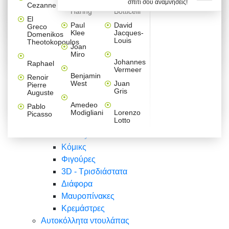
σπίτι σου αναμνήσεις!
Βαλεντίνου
Φράσεις
Keith
Sandro
Cezanne
ζωγράφοι
Ζωγραφική
ΑΥΤΟΚΟΛΛΗΤΑ ΠΡΙΖΑΣ
Haring
Botticelli
Αυτοκόλλητα τοίχου
Αγορίστικο
Συρταριέρες Malm Ikea
Λαβύρινθος
Ζωγραφική
Ελλάδα
Φύση
DIY
Mini
El
δωμάτιο
Set
Παιδικά
Διάφορα
Paul
David
Greco
Φύση
ΑΥΤΟΚΟΛΛΗΤΑ LAPTOP
Forex
Klee
Jacques-
Domenikos
Vintage
Φόντο
Ζώα
Διάφορα
Anime
Louis
Theotokopoulos
Κοριτσίστικο
Joan
Αναστημόμετρα
δωμάτιο
Κόμικς
Miro
Ελλάδα
Ζωγραφική
Δέντρα - Λουλούδια
Johannes
Raphael
Vermeer
Άνθρωποι
Ναυτικά
Benjamin
Renoir
Φαγητό
West
Juan
Pierre
Φράσεις
Gris
Auguste
Διάφορα
Ζώα
Φράσεις
Amedeo
Pablo
Σπορ
Modigliani
Lorenzo
Picasso
Lotto
Πόλεις
Banksy
Κόμικς
Φιγούρες
3D - Τρισδιάστατα
Διάφορα
Μαυροπίνακες
Κρεμάστρες
Αυτοκόλλητα ντουλάπας