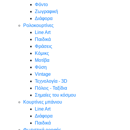
Φόντο
Ζωγραφική
Διάφορα
Ρολοκουρτίνες
Line Art
Παιδικά
Φράσεις
Κόμικς
Μοτίβα
Φύση
Vintage
Τεχνολογία - 3D
Πόλεις - Ταξίδια
Σημαίες του κόσμου
Κουρτίνες μπάνιου
Line Art
Διάφορα
Παιδικά
Φωτιστικά οροφής