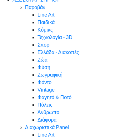
Παραβάν
Line Art
Παιδικά
Κόμικς
Τεχνολογία - 3D
Σπορ
Ελλάδα - Διακοπές
Ζώα
Φύση
Ζωγραφική
Φόντο
Vintage
Φαγητό & Ποτό
Πόλεις
Άνθρωποι
Διάφορα
Διαχωριστικά Panel
Line Art