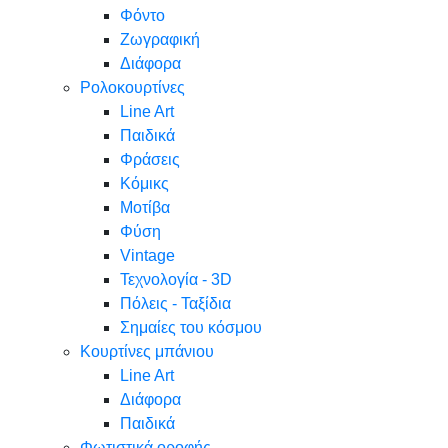
Φόντο
Ζωγραφική
Διάφορα
Ρολοκουρτίνες
Line Art
Παιδικά
Φράσεις
Κόμικς
Μοτίβα
Φύση
Vintage
Τεχνολογία - 3D
Πόλεις - Ταξίδια
Σημαίες του κόσμου
Κουρτίνες μπάνιου
Line Art
Διάφορα
Παιδικά
Φωτιστικά οροφής