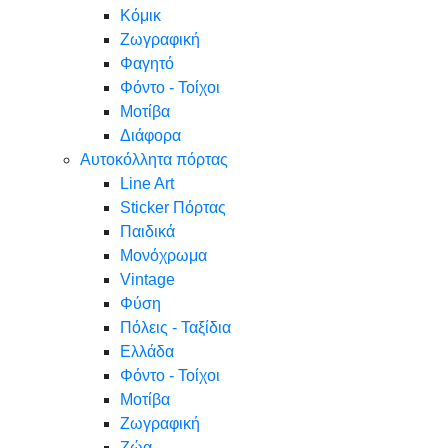
Κόμικ
Ζωγραφική
Φαγητό
Φόντο - Τοίχοι
Μοτίβα
Διάφορα
Αυτοκόλλητα πόρτας
Line Art
Sticker Πόρτας
Παιδικά
Μονόχρωμα
Vintage
Φύση
Πόλεις - Ταξίδια
Ελλάδα
Φόντο - Τοίχοι
Μοτίβα
Ζωγραφική
Ζώα