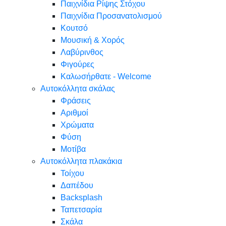
Παιχνίδια Ρίψης Στόχου
Παιχνίδια Προσανατολισμού
Κουτσό
Μουσική & Χορός
Λαβύρινθος
Φιγούρες
Καλωσήρθατε - Welcome
Αυτοκόλλητα σκάλας
Φράσεις
Αριθμοί
Χρώματα
Φύση
Μοτίβα
Αυτοκόλλητα πλακάκια
Τοίχου
Δαπέδου
Backsplash
Ταπετσαρία
Σκάλα