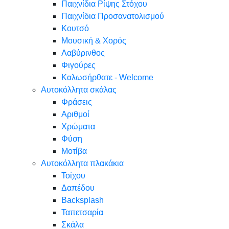
Παιχνίδια Ρίψης Στόχου
Παιχνίδια Προσανατολισμού
Κουτσό
Μουσική & Χορός
Λαβύρινθος
Φιγούρες
Καλωσήρθατε - Welcome
Αυτοκόλλητα σκάλας
Φράσεις
Αριθμοί
Χρώματα
Φύση
Μοτίβα
Αυτοκόλλητα πλακάκια
Τοίχου
Δαπέδου
Backsplash
Ταπετσαρία
Σκάλα