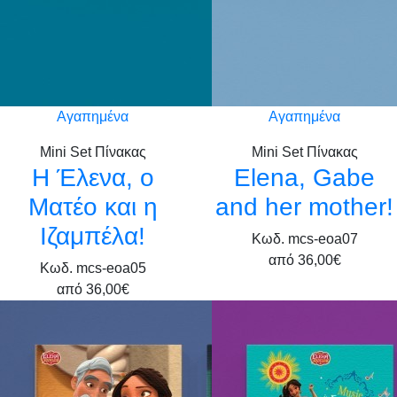
Αγαπημένα
Αγαπημένα
Mini Set Πίνακας
Mini Set Πίνακας
Η Έλενα, ο
Elena, Gabe
Ματέο και η
and her mother!
Ιζαμπέλα!
Κωδ. mcs-eoa07
από
36,00€
Κωδ. mcs-eoa05
από
36,00€