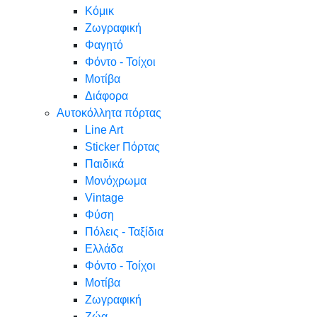
Κόμικ
Ζωγραφική
Φαγητό
Φόντο - Τοίχοι
Μοτίβα
Διάφορα
Αυτοκόλλητα πόρτας
Line Art
Sticker Πόρτας
Παιδικά
Μονόχρωμα
Vintage
Φύση
Πόλεις - Ταξίδια
Ελλάδα
Φόντο - Τοίχοι
Μοτίβα
Ζωγραφική
Ζώα