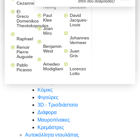
σπίτι σου αναμνήσεις!
Βαλεντίνου
Φράσεις
Keith
Sandro
Cezanne
ζωγράφοι
Ζωγραφική
ΑΥΤΟΚΟΛΛΗΤΑ ΠΡΙΖΑΣ
Haring
Botticelli
Αυτοκόλλητα τοίχου
Αγορίστικο
Συρταριέρες Malm Ikea
Λαβύρινθος
Ζωγραφική
Ελλάδα
Φύση
DIY
Mini
El
δωμάτιο
Set
Παιδικά
Διάφορα
Paul
David
Greco
Φύση
ΑΥΤΟΚΟΛΛΗΤΑ LAPTOP
Forex
Klee
Jacques-
Domenikos
Vintage
Φόντο
Ζώα
Διάφορα
Anime
Louis
Theotokopoulos
Κοριτσίστικο
Joan
Αναστημόμετρα
δωμάτιο
Κόμικς
Miro
Ελλάδα
Ζωγραφική
Δέντρα - Λουλούδια
Johannes
Raphael
Vermeer
Άνθρωποι
Ναυτικά
Benjamin
Renoir
Φαγητό
West
Juan
Pierre
Φράσεις
Gris
Auguste
Διάφορα
Ζώα
Φράσεις
Amedeo
Pablo
Σπορ
Modigliani
Lorenzo
Picasso
Lotto
Πόλεις
Banksy
Κόμικς
Φιγούρες
3D - Τρισδιάστατα
Διάφορα
Μαυροπίνακες
Κρεμάστρες
Αυτοκόλλητα ντουλάπας