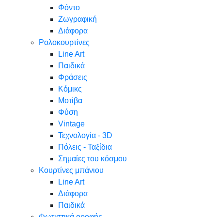
Φόντο
Ζωγραφική
Διάφορα
Ρολοκουρτίνες
Line Art
Παιδικά
Φράσεις
Κόμικς
Μοτίβα
Φύση
Vintage
Τεχνολογία - 3D
Πόλεις - Ταξίδια
Σημαίες του κόσμου
Κουρτίνες μπάνιου
Line Art
Διάφορα
Παιδικά
Φωτιστικά οροφής