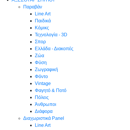
Παραβάν
Line Art
Παιδικά
Κόμικς
Τεχνολογία - 3D
Σπορ
Ελλάδα - Διακοπές
Ζώα
Φύση
Ζωγραφική
Φόντο
Vintage
Φαγητό & Ποτό
Πόλεις
Άνθρωποι
Διάφορα
Διαχωριστικά Panel
Line Art