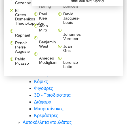
σπίτι σου αναμνήσεις!
Βαλεντίνου
Φράσεις
Keith
Sandro
Cezanne
ζωγράφοι
Ζωγραφική
ΑΥΤΟΚΟΛΛΗΤΑ ΠΡΙΖΑΣ
Haring
Botticelli
Αυτοκόλλητα τοίχου
Αγορίστικο
Συρταριέρες Malm Ikea
Λαβύρινθος
Ζωγραφική
Ελλάδα
Φύση
DIY
Mini
El
δωμάτιο
Set
Παιδικά
Διάφορα
Paul
David
Greco
Φύση
ΑΥΤΟΚΟΛΛΗΤΑ LAPTOP
Forex
Klee
Jacques-
Domenikos
Vintage
Φόντο
Ζώα
Διάφορα
Anime
Louis
Theotokopoulos
Κοριτσίστικο
Joan
Αναστημόμετρα
δωμάτιο
Κόμικς
Miro
Ελλάδα
Ζωγραφική
Δέντρα - Λουλούδια
Johannes
Raphael
Vermeer
Άνθρωποι
Ναυτικά
Benjamin
Renoir
Φαγητό
West
Juan
Pierre
Φράσεις
Gris
Auguste
Διάφορα
Ζώα
Φράσεις
Amedeo
Pablo
Σπορ
Modigliani
Lorenzo
Picasso
Lotto
Πόλεις
Banksy
Κόμικς
Φιγούρες
3D - Τρισδιάστατα
Διάφορα
Μαυροπίνακες
Κρεμάστρες
Αυτοκόλλητα ντουλάπας