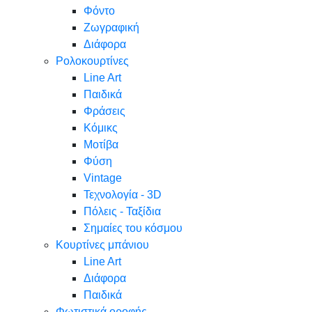
Φόντο
Ζωγραφική
Διάφορα
Ρολοκουρτίνες
Line Art
Παιδικά
Φράσεις
Κόμικς
Μοτίβα
Φύση
Vintage
Τεχνολογία - 3D
Πόλεις - Ταξίδια
Σημαίες του κόσμου
Κουρτίνες μπάνιου
Line Art
Διάφορα
Παιδικά
Φωτιστικά οροφής