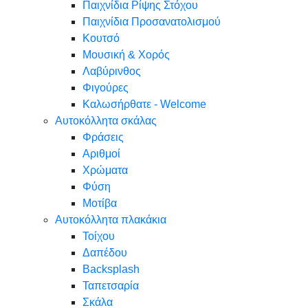
Παιχνίδια Ρίψης Στόχου
Παιχνίδια Προσανατολισμού
Κουτσό
Μουσική & Χορός
Λαβύρινθος
Φιγούρες
Καλωσήρθατε - Welcome
Αυτοκόλλητα σκάλας
Φράσεις
Αριθμοί
Χρώματα
Φύση
Μοτίβα
Αυτοκόλλητα πλακάκια
Τοίχου
Δαπέδου
Backsplash
Ταπετσαρία
Σκάλα