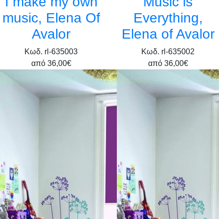
I make my own
Music is
music, Elena Of
Everything,
Avalor
Elena of Avalor
Κωδ. rl-635003
Κωδ. rl-635002
από
36,00€
από
36,00€