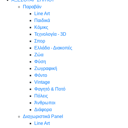
Παραβάν
Line Art
Παιδικά
Κόμικς
Τεχνολογία - 3D
Σπορ
Ελλάδα - Διακοπές
Ζώα
Φύση
Ζωγραφική
Φόντο
Vintage
Φαγητό & Ποτό
Πόλεις
Άνθρωποι
Διάφορα
Διαχωριστικά Panel
Line Art