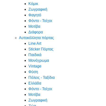
Κόμικ
Ζωγραφική
Φαγητό
Φόντο - Τοίχοι
Μοτίβα
Διάφορα
Αυτοκόλλητα πόρτας
Line Art
Sticker Πόρτας
Παιδικά
Μονόχρωμα
Vintage
Φύση
Πόλεις - Ταξίδια
Ελλάδα
Φόντο - Τοίχοι
Μοτίβα
Ζωγραφική
Ζώα