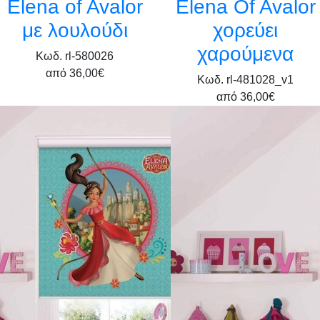
Elena of Avalor
Elena Of Avalor
με λουλούδι
χορεύει
χαρούμενα
Κωδ. rl-580026
από
36,00€
Κωδ. rl-481028_v1
από
36,00€