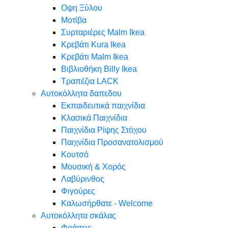
Oψη Ξύλου
Μοτίβα
Συρταριέρες Malm Ikea
Κρεβάτι Kura Ikea
Κρεβάτι Malm Ikea
Βιβλιοθήκη Billy Ikea
Τραπέζια LACK
Αυτοκόλλητα δαπεδου
Εκπαιδευτικά παιχνίδια
Κλασικά Παιχνίδια
Παιχνίδια Ρίψης Στόχου
Παιχνίδια Προσανατολισμού
Κουτσό
Μουσική & Χορός
Λαβύρινθος
Φιγούρες
Καλωσήρθατε - Welcome
Αυτοκόλλητα σκάλας
Φράσεις