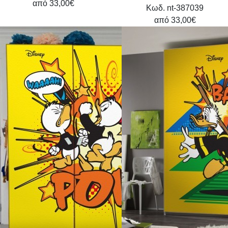
από
33,00€
Κωδ. nt-387039
από
33,00€