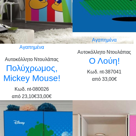
Αγαπημένα
Αγαπημένα
Αυτοκόλλητο Ντουλάπας
Ο Λούη!
Αυτοκόλλητο Ντουλάπας
Πολύχρωμος,
Κωδ. nt-387041
Μickey Mouse!
από
33,00€
Κωδ. nt-080026
από
23,10€
33,00€