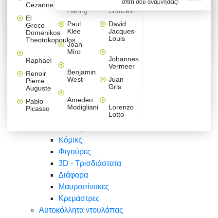
σπίτι σου αναμνήσεις!
Βαλεντίνου
Φράσεις
Keith
Sandro
Cezanne
ζωγράφοι
Ζωγραφική
ΑΥΤΟΚΟΛΛΗΤΑ ΠΡΙΖΑΣ
Haring
Botticelli
Αυτοκόλλητα τοίχου
Αγορίστικο
Συρταριέρες Malm Ikea
Λαβύρινθος
Ζωγραφική
Ελλάδα
Φύση
DIY
Mini
El
δωμάτιο
Set
Παιδικά
Διάφορα
Paul
David
Greco
Φύση
ΑΥΤΟΚΟΛΛΗΤΑ LAPTOP
Forex
Klee
Jacques-
Domenikos
Vintage
Φόντο
Ζώα
Διάφορα
Anime
Louis
Theotokopoulos
Κοριτσίστικο
Joan
Αναστημόμετρα
δωμάτιο
Κόμικς
Miro
Ελλάδα
Ζωγραφική
Δέντρα - Λουλούδια
Johannes
Raphael
Vermeer
Άνθρωποι
Ναυτικά
Benjamin
Renoir
Φαγητό
West
Juan
Pierre
Φράσεις
Gris
Auguste
Διάφορα
Ζώα
Φράσεις
Amedeo
Pablo
Σπορ
Modigliani
Lorenzo
Picasso
Lotto
Πόλεις
Banksy
Κόμικς
Φιγούρες
3D - Τρισδιάστατα
Διάφορα
Μαυροπίνακες
Κρεμάστρες
Αυτοκόλλητα ντουλάπας