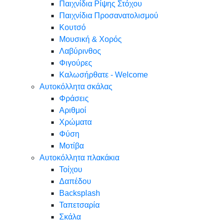
Παιχνίδια Ρίψης Στόχου
Παιχνίδια Προσανατολισμού
Κουτσό
Μουσική & Χορός
Λαβύρινθος
Φιγούρες
Καλωσήρθατε - Welcome
Αυτοκόλλητα σκάλας
Φράσεις
Αριθμοί
Χρώματα
Φύση
Μοτίβα
Αυτοκόλλητα πλακάκια
Τοίχου
Δαπέδου
Backsplash
Ταπετσαρία
Σκάλα