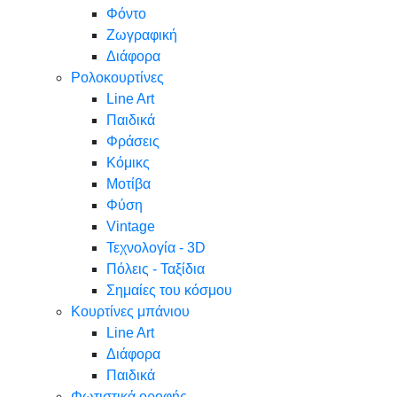
Φόντο
Ζωγραφική
Διάφορα
Ρολοκουρτίνες
Line Art
Παιδικά
Φράσεις
Κόμικς
Μοτίβα
Φύση
Vintage
Τεχνολογία - 3D
Πόλεις - Ταξίδια
Σημαίες του κόσμου
Κουρτίνες μπάνιου
Line Art
Διάφορα
Παιδικά
Φωτιστικά οροφής