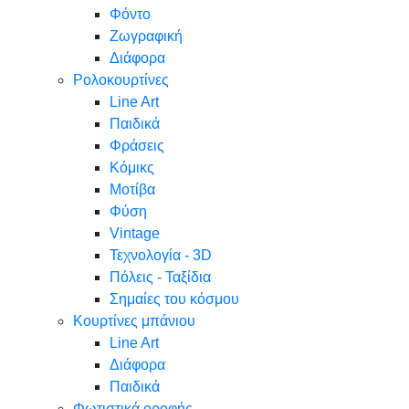
Φόντο
Ζωγραφική
Διάφορα
Ρολοκουρτίνες
Line Art
Παιδικά
Φράσεις
Κόμικς
Μοτίβα
Φύση
Vintage
Τεχνολογία - 3D
Πόλεις - Ταξίδια
Σημαίες του κόσμου
Κουρτίνες μπάνιου
Line Art
Διάφορα
Παιδικά
Φωτιστικά οροφής