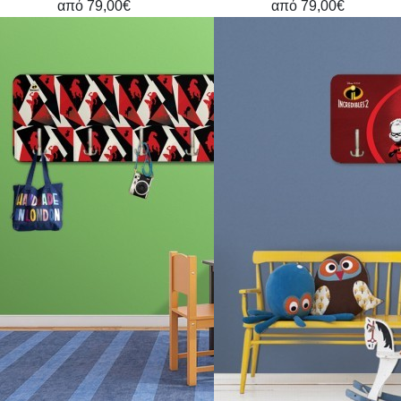
από
79,00€
από
79,00€