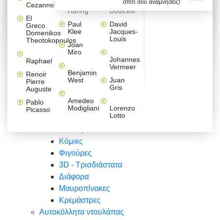
σπίτι σου αναμνήσεις!
Βαλεντίνου
Φράσεις
Keith
Sandro
Cezanne
ζωγράφοι
Ζωγραφική
ΑΥΤΟΚΟΛΛΗΤΑ ΠΡΙΖΑΣ
Haring
Botticelli
Αυτοκόλλητα τοίχου
Αγορίστικο
Συρταριέρες Malm Ikea
Λαβύρινθος
Ζωγραφική
Ελλάδα
Φύση
DIY
Mini
El
δωμάτιο
Set
Παιδικά
Διάφορα
Paul
David
Greco
Φύση
ΑΥΤΟΚΟΛΛΗΤΑ LAPTOP
Forex
Klee
Jacques-
Domenikos
Vintage
Φόντο
Ζώα
Διάφορα
Anime
Louis
Theotokopoulos
Κοριτσίστικο
Joan
Αναστημόμετρα
δωμάτιο
Κόμικς
Miro
Ελλάδα
Ζωγραφική
Δέντρα - Λουλούδια
Johannes
Raphael
Vermeer
Άνθρωποι
Ναυτικά
Benjamin
Renoir
Φαγητό
West
Juan
Pierre
Φράσεις
Gris
Auguste
Διάφορα
Ζώα
Φράσεις
Amedeo
Pablo
Σπορ
Modigliani
Lorenzo
Picasso
Lotto
Πόλεις
Banksy
Κόμικς
Φιγούρες
3D - Τρισδιάστατα
Διάφορα
Μαυροπίνακες
Κρεμάστρες
Αυτοκόλλητα ντουλάπας