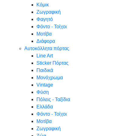
Κόμικ
Ζωγραφική
Φαγητό
Φόντο - Τοίχοι
Μοτίβα
Διάφορα
Αυτοκόλλητα πόρτας
Line Art
Sticker Πόρτας
Παιδικά
Μονόχρωμα
Vintage
Φύση
Πόλεις - Ταξίδια
Ελλάδα
Φόντο - Τοίχοι
Μοτίβα
Ζωγραφική
Ζώα