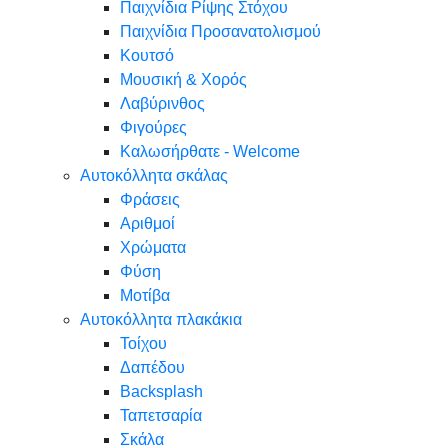
Παιχνίδια Ρίψης Στόχου
Παιχνίδια Προσανατολισμού
Κουτσό
Μουσική & Χορός
Λαβύρινθος
Φιγούρες
Καλωσήρθατε - Welcome
Αυτοκόλλητα σκάλας
Φράσεις
Αριθμοί
Χρώματα
Φύση
Μοτίβα
Αυτοκόλλητα πλακάκια
Τοίχου
Δαπέδου
Backsplash
Ταπετσαρία
Σκάλα