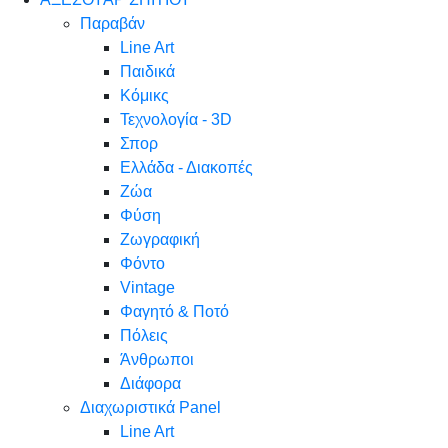
Παραβάν
Line Art
Παιδικά
Κόμικς
Τεχνολογία - 3D
Σπορ
Ελλάδα - Διακοπές
Ζώα
Φύση
Ζωγραφική
Φόντο
Vintage
Φαγητό & Ποτό
Πόλεις
Άνθρωποι
Διάφορα
Διαχωριστικά Panel
Line Art