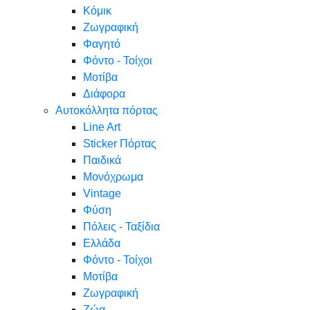
Κόμικ
Ζωγραφική
Φαγητό
Φόντο - Τοίχοι
Μοτίβα
Διάφορα
Αυτοκόλλητα πόρτας
Line Art
Sticker Πόρτας
Παιδικά
Μονόχρωμα
Vintage
Φύση
Πόλεις - Ταξίδια
Ελλάδα
Φόντο - Τοίχοι
Μοτίβα
Ζωγραφική
Ζώα