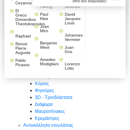
σπίτι σου αναμνήσεις!
Βαλεντίνου
Φράσεις
Keith
Sandro
Cezanne
ζωγράφοι
Ζωγραφική
ΑΥΤΟΚΟΛΛΗΤΑ ΠΡΙΖΑΣ
Haring
Botticelli
Αυτοκόλλητα τοίχου
Αγορίστικο
Συρταριέρες Malm Ikea
Λαβύρινθος
Ζωγραφική
Ελλάδα
Φύση
DIY
Mini
El
δωμάτιο
Set
Παιδικά
Διάφορα
Paul
David
Greco
Φύση
ΑΥΤΟΚΟΛΛΗΤΑ LAPTOP
Forex
Klee
Jacques-
Domenikos
Vintage
Φόντο
Ζώα
Διάφορα
Anime
Louis
Theotokopoulos
Κοριτσίστικο
Joan
Αναστημόμετρα
δωμάτιο
Κόμικς
Miro
Ελλάδα
Ζωγραφική
Δέντρα - Λουλούδια
Johannes
Raphael
Vermeer
Άνθρωποι
Ναυτικά
Benjamin
Renoir
Φαγητό
West
Juan
Pierre
Φράσεις
Gris
Auguste
Διάφορα
Ζώα
Φράσεις
Amedeo
Pablo
Σπορ
Modigliani
Lorenzo
Picasso
Lotto
Πόλεις
Banksy
Κόμικς
Φιγούρες
3D - Τρισδιάστατα
Διάφορα
Μαυροπίνακες
Κρεμάστρες
Αυτοκόλλητα ντουλάπας