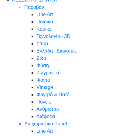
Παραβάν
Line Art
Παιδικά
Κόμικς
Τεχνολογία - 3D
Σπορ
Ελλάδα - Διακοπές
Ζώα
Φύση
Ζωγραφική
Φόντο
Vintage
Φαγητό & Ποτό
Πόλεις
Άνθρωποι
Διάφορα
Διαχωριστικά Panel
Line Art