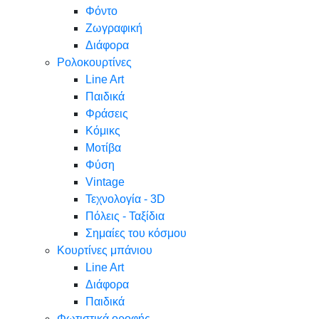
Φόντο
Ζωγραφική
Διάφορα
Ρολοκουρτίνες
Line Art
Παιδικά
Φράσεις
Κόμικς
Μοτίβα
Φύση
Vintage
Τεχνολογία - 3D
Πόλεις - Ταξίδια
Σημαίες του κόσμου
Κουρτίνες μπάνιου
Line Art
Διάφορα
Παιδικά
Φωτιστικά οροφής