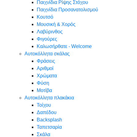
Παιχνίδια Ρίψης Στόχου
Παιχνίδια Προσανατολισμού
Κουτσό
Μουσική & Χορός
Λαβύρινθος
Φιγούρες
Καλωσήρθατε - Welcome
Αυτοκόλλητα σκάλας
Φράσεις
Αριθμοί
Χρώματα
Φύση
Μοτίβα
Αυτοκόλλητα πλακάκια
Τοίχου
Δαπέδου
Backsplash
Ταπετσαρία
Σκάλα