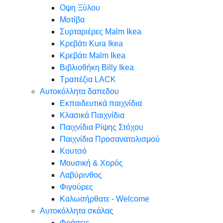
Oψη Ξύλου
Μοτίβα
Συρταριέρες Malm Ikea
Κρεβάτι Kura Ikea
Κρεβάτι Malm Ikea
Βιβλιοθήκη Billy Ikea
Τραπέζια LACK
Αυτοκόλλητα δαπεδου
Εκπαιδευτικά παιχνίδια
Κλασικά Παιχνίδια
Παιχνίδια Ρίψης Στόχου
Παιχνίδια Προσανατολισμού
Κουτσό
Μουσική & Χορός
Λαβύρινθος
Φιγούρες
Καλωσήρθατε - Welcome
Αυτοκόλλητα σκάλας
Φράσεις