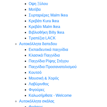
Oψη Ξύλου
Μοτίβα
Συρταριέρες Malm Ikea
Κρεβάτι Kura Ikea
Κρεβάτι Malm Ikea
Βιβλιοθήκη Billy Ikea
Τραπέζια LACK
Αυτοκόλλητα δαπεδου
Εκπαιδευτικά παιχνίδια
Κλασικά Παιχνίδια
Παιχνίδια Ρίψης Στόχου
Παιχνίδια Προσανατολισμού
Κουτσό
Μουσική & Χορός
Λαβύρινθος
Φιγούρες
Καλωσήρθατε - Welcome
Αυτοκόλλητα σκάλας
Φράσεις