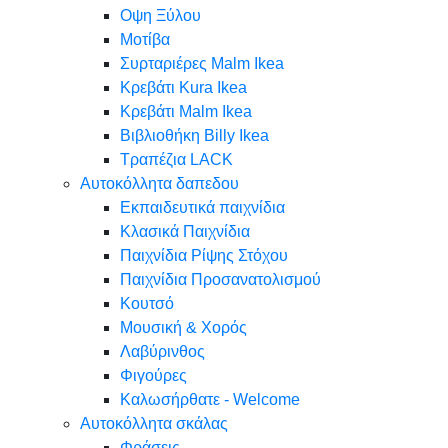
Oψη Ξύλου
Μοτίβα
Συρταριέρες Malm Ikea
Κρεβάτι Kura Ikea
Κρεβάτι Malm Ikea
Βιβλιοθήκη Billy Ikea
Τραπέζια LACK
Αυτοκόλλητα δαπεδου
Εκπαιδευτικά παιχνίδια
Κλασικά Παιχνίδια
Παιχνίδια Ρίψης Στόχου
Παιχνίδια Προσανατολισμού
Κουτσό
Μουσική & Χορός
Λαβύρινθος
Φιγούρες
Καλωσήρθατε - Welcome
Αυτοκόλλητα σκάλας
Φράσεις