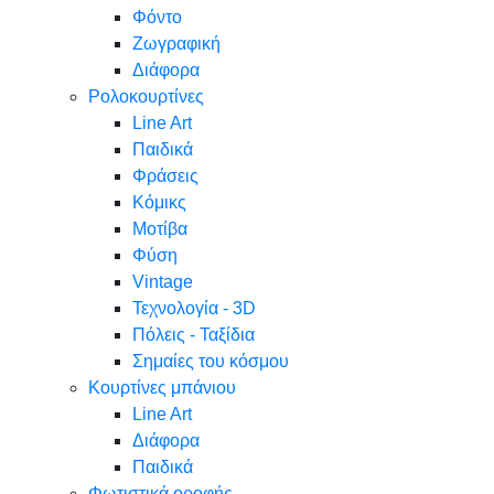
Φόντο
Ζωγραφική
Διάφορα
Ρολοκουρτίνες
Line Art
Παιδικά
Φράσεις
Κόμικς
Μοτίβα
Φύση
Vintage
Τεχνολογία - 3D
Πόλεις - Ταξίδια
Σημαίες του κόσμου
Κουρτίνες μπάνιου
Line Art
Διάφορα
Παιδικά
Φωτιστικά οροφής