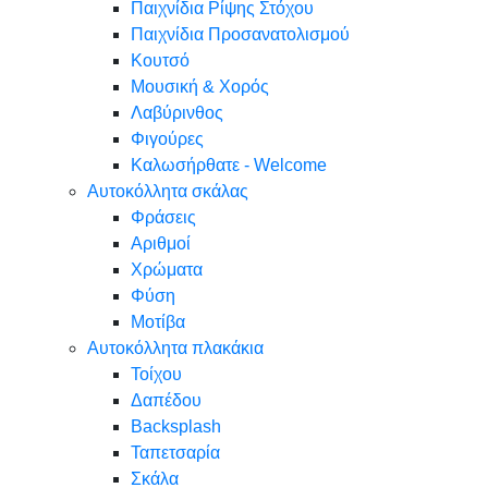
Παιχνίδια Ρίψης Στόχου
Παιχνίδια Προσανατολισμού
Κουτσό
Μουσική & Χορός
Λαβύρινθος
Φιγούρες
Καλωσήρθατε - Welcome
Αυτοκόλλητα σκάλας
Φράσεις
Αριθμοί
Χρώματα
Φύση
Μοτίβα
Αυτοκόλλητα πλακάκια
Τοίχου
Δαπέδου
Backsplash
Ταπετσαρία
Σκάλα