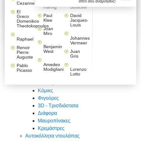
σπίτι σου αναμνήσεις!
Βαλεντίνου
Φράσεις
Keith
Sandro
Cezanne
ζωγράφοι
Ζωγραφική
ΑΥΤΟΚΟΛΛΗΤΑ ΠΡΙΖΑΣ
Haring
Botticelli
Αυτοκόλλητα τοίχου
Αγορίστικο
Συρταριέρες Malm Ikea
Λαβύρινθος
Ζωγραφική
Ελλάδα
Φύση
DIY
Mini
El
δωμάτιο
Set
Παιδικά
Διάφορα
Paul
David
Greco
Φύση
ΑΥΤΟΚΟΛΛΗΤΑ LAPTOP
Forex
Klee
Jacques-
Domenikos
Vintage
Φόντο
Ζώα
Διάφορα
Anime
Louis
Theotokopoulos
Κοριτσίστικο
Joan
Αναστημόμετρα
δωμάτιο
Κόμικς
Miro
Ελλάδα
Ζωγραφική
Δέντρα - Λουλούδια
Johannes
Raphael
Vermeer
Άνθρωποι
Ναυτικά
Benjamin
Renoir
Φαγητό
West
Juan
Pierre
Φράσεις
Gris
Auguste
Διάφορα
Ζώα
Φράσεις
Amedeo
Pablo
Σπορ
Modigliani
Lorenzo
Picasso
Lotto
Πόλεις
Banksy
Κόμικς
Φιγούρες
3D - Τρισδιάστατα
Διάφορα
Μαυροπίνακες
Κρεμάστρες
Αυτοκόλλητα ντουλάπας