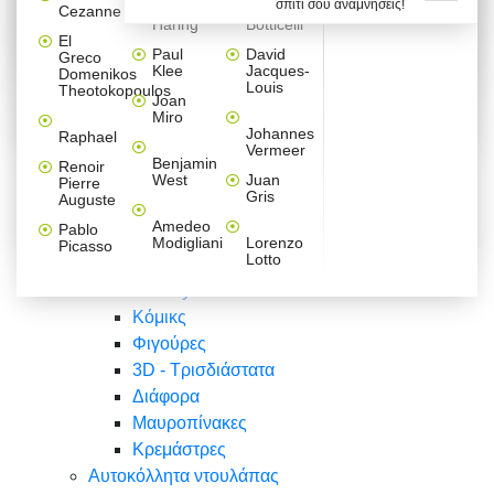
σπίτι σου αναμνήσεις!
Βαλεντίνου
Φράσεις
Keith
Sandro
Cezanne
ζωγράφοι
Ζωγραφική
ΑΥΤΟΚΟΛΛΗΤΑ ΠΡΙΖΑΣ
Haring
Botticelli
Αυτοκόλλητα τοίχου
Αγορίστικο
Συρταριέρες Malm Ikea
Λαβύρινθος
Ζωγραφική
Ελλάδα
Φύση
DIY
Mini
El
δωμάτιο
Set
Παιδικά
Διάφορα
Paul
David
Greco
Φύση
ΑΥΤΟΚΟΛΛΗΤΑ LAPTOP
Forex
Klee
Jacques-
Domenikos
Vintage
Φόντο
Ζώα
Διάφορα
Anime
Louis
Theotokopoulos
Κοριτσίστικο
Joan
Αναστημόμετρα
δωμάτιο
Κόμικς
Miro
Ελλάδα
Ζωγραφική
Δέντρα - Λουλούδια
Johannes
Raphael
Vermeer
Άνθρωποι
Ναυτικά
Benjamin
Renoir
Φαγητό
West
Juan
Pierre
Φράσεις
Gris
Auguste
Διάφορα
Ζώα
Φράσεις
Amedeo
Pablo
Σπορ
Modigliani
Lorenzo
Picasso
Lotto
Πόλεις
Banksy
Κόμικς
Φιγούρες
3D - Τρισδιάστατα
Διάφορα
Μαυροπίνακες
Κρεμάστρες
Αυτοκόλλητα ντουλάπας