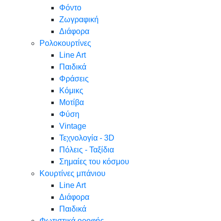
Φόντο
Ζωγραφική
Διάφορα
Ρολοκουρτίνες
Line Art
Παιδικά
Φράσεις
Κόμικς
Μοτίβα
Φύση
Vintage
Τεχνολογία - 3D
Πόλεις - Ταξίδια
Σημαίες του κόσμου
Κουρτίνες μπάνιου
Line Art
Διάφορα
Παιδικά
Φωτιστικά οροφής