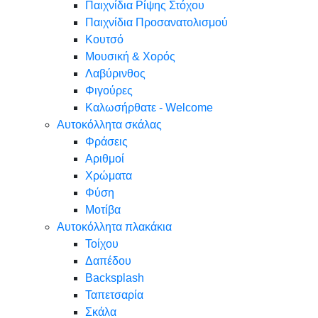
Παιχνίδια Ρίψης Στόχου
Παιχνίδια Προσανατολισμού
Κουτσό
Μουσική & Χορός
Λαβύρινθος
Φιγούρες
Καλωσήρθατε - Welcome
Αυτοκόλλητα σκάλας
Φράσεις
Αριθμοί
Χρώματα
Φύση
Μοτίβα
Αυτοκόλλητα πλακάκια
Τοίχου
Δαπέδου
Backsplash
Ταπετσαρία
Σκάλα