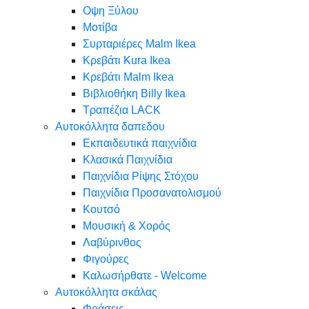
Oψη Ξύλου
Μοτίβα
Συρταριέρες Malm Ikea
Κρεβάτι Kura Ikea
Κρεβάτι Malm Ikea
Βιβλιοθήκη Billy Ikea
Τραπέζια LACK
Αυτοκόλλητα δαπεδου
Εκπαιδευτικά παιχνίδια
Κλασικά Παιχνίδια
Παιχνίδια Ρίψης Στόχου
Παιχνίδια Προσανατολισμού
Κουτσό
Μουσική & Χορός
Λαβύρινθος
Φιγούρες
Καλωσήρθατε - Welcome
Αυτοκόλλητα σκάλας
Φράσεις