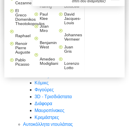
σπίτι σου αναμνήσεις!
Βαλεντίνου
Φράσεις
Keith
Sandro
Cezanne
ζωγράφοι
Ζωγραφική
ΑΥΤΟΚΟΛΛΗΤΑ ΠΡΙΖΑΣ
Haring
Botticelli
Αυτοκόλλητα τοίχου
Αγορίστικο
Συρταριέρες Malm Ikea
Λαβύρινθος
Ζωγραφική
Ελλάδα
Φύση
DIY
Mini
El
δωμάτιο
Set
Παιδικά
Διάφορα
Paul
David
Greco
Φύση
ΑΥΤΟΚΟΛΛΗΤΑ LAPTOP
Forex
Klee
Jacques-
Domenikos
Vintage
Φόντο
Ζώα
Διάφορα
Anime
Louis
Theotokopoulos
Κοριτσίστικο
Joan
Αναστημόμετρα
δωμάτιο
Κόμικς
Miro
Ελλάδα
Ζωγραφική
Δέντρα - Λουλούδια
Johannes
Raphael
Vermeer
Άνθρωποι
Ναυτικά
Benjamin
Renoir
Φαγητό
West
Juan
Pierre
Φράσεις
Gris
Auguste
Διάφορα
Ζώα
Φράσεις
Amedeo
Pablo
Σπορ
Modigliani
Lorenzo
Picasso
Lotto
Πόλεις
Banksy
Κόμικς
Φιγούρες
3D - Τρισδιάστατα
Διάφορα
Μαυροπίνακες
Κρεμάστρες
Αυτοκόλλητα ντουλάπας