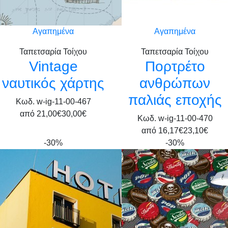
Αγαπημένα
Αγαπημένα
Ταπετσαρία Τοίχου
Ταπετσαρία Τοίχου
Vintage
Πορτρέτο
ναυτικός χάρτης
ανθρώπων
παλιάς εποχής
Κωδ. w-ig-11-00-467
από
21,00€
30,00€
Κωδ. w-ig-11-00-470
από
16,17€
23,10€
-30%
-30%