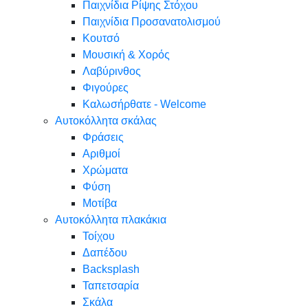
Παιχνίδια Ρίψης Στόχου
Παιχνίδια Προσανατολισμού
Κουτσό
Μουσική & Χορός
Λαβύρινθος
Φιγούρες
Καλωσήρθατε - Welcome
Αυτοκόλλητα σκάλας
Φράσεις
Αριθμοί
Χρώματα
Φύση
Μοτίβα
Αυτοκόλλητα πλακάκια
Τοίχου
Δαπέδου
Backsplash
Ταπετσαρία
Σκάλα