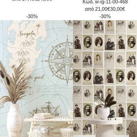
Κωδ. w-ig-11-00-468
από
21,00€
30,00€
-30%
-30%