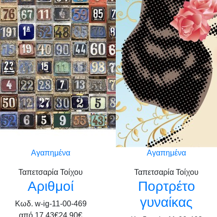
Αγαπημένα
Αγαπημένα
Ταπετσαρία Τοίχου
Ταπετσαρία Τοίχου
Αριθμοί
Πορτρέτο
γυναίκας
Κωδ. w-ig-11-00-469
από
17,43€
24,90€