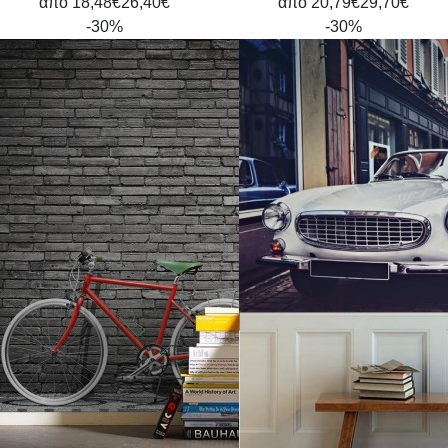
από
18,48€
26,40€
από
20,79€
29,70€
-30%
-30%