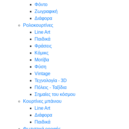
Φόντο
Ζωγραφική
Διάφορα
Ρολοκουρτίνες
Line Art
Παιδικά
Φράσεις
Κόμικς
Μοτίβα
Φύση
Vintage
Τεχνολογία - 3D
Πόλεις - Ταξίδια
Σημαίες του κόσμου
Κουρτίνες μπάνιου
Line Art
Διάφορα
Παιδικά
Φωτιστικά οροφής