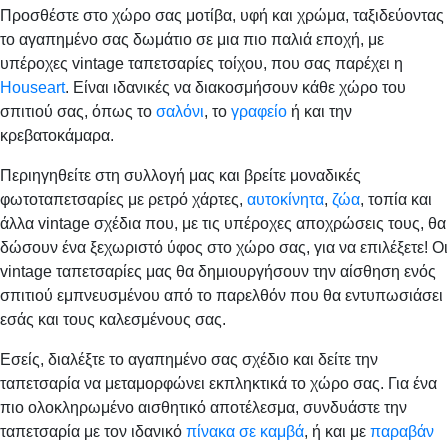
Προσθέστε στο χώρο σας μοτίβα, υφή και χρώμα, ταξιδεύοντας
το αγαπημένο σας δωμάτιο σε μια πιο παλιά εποχή, με
υπέροχες vintage ταπετσαρίες τοίχου, που σας παρέχει η
Houseart
. Είναι ιδανικές να διακοσμήσουν κάθε χώρο του
σπιτιού σας, όπως το
σαλόνι
, το
γραφείο
ή και την
κρεβατοκάμαρα.
Περιηγηθείτε στη συλλογή μας και βρείτε μοναδικές
φωτοταπετσαρίες με ρετρό χάρτες,
αυτοκίνητα
,
ζώα
, τοπία και
άλλα vintage σχέδια που, με τις υπέροχες αποχρώσεις τους, θα
δώσουν ένα ξεχωριστό ύφος στο χώρο σας, για να επιλέξετε! Οι
vintage ταπετσαρίες μας θα δημιουργήσουν την αίσθηση ενός
σπιτιού εμπνευσμένου από το παρελθόν που θα εντυπωσιάσει
εσάς και τους καλεσμένους σας.
Εσείς, διαλέξτε το αγαπημένο σας σχέδιο και δείτε την
ταπετσαρία να μεταμορφώνει εκπληκτικά το χώρο σας. Για ένα
πιο ολοκληρωμένο αισθητικό αποτέλεσμα, συνδυάστε την
ταπετσαρία με τον ιδανικό
πίνακα σε καμβά
, ή και με
παραβάν