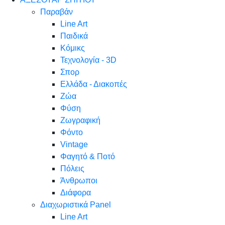
Παραβάν
Line Art
Παιδικά
Κόμικς
Τεχνολογία - 3D
Σπορ
Ελλάδα - Διακοπές
Ζώα
Φύση
Ζωγραφική
Φόντο
Vintage
Φαγητό & Ποτό
Πόλεις
Άνθρωποι
Διάφορα
Διαχωριστικά Panel
Line Art