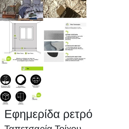
Εφημερίδα ρετρό
Ταπετσαρία Τοίχου