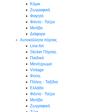
Κόμικ
Ζωγραφική
Φαγητό
Φόντο - Τοίχοι
Μοτίβα
Διάφορα
Αυτοκόλλητα πόρτας
Line Art
Sticker Πόρτας
Παιδικά
Μονόχρωμα
Vintage
Φύση
Πόλεις - Ταξίδια
Ελλάδα
Φόντο - Τοίχοι
Μοτίβα
Ζωγραφική
Ζώα