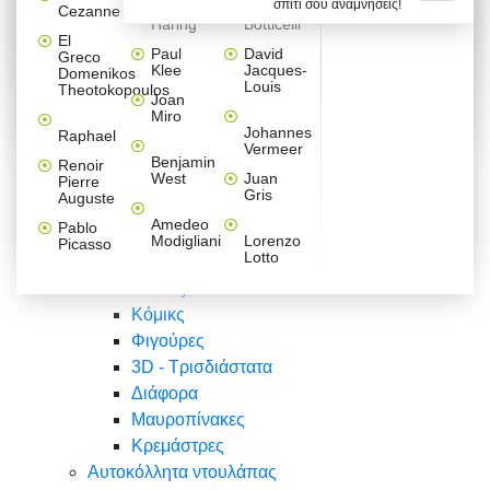
σπίτι σου αναμνήσεις!
Βαλεντίνου
Φράσεις
Keith
Sandro
Cezanne
ζωγράφοι
Ζωγραφική
ΑΥΤΟΚΟΛΛΗΤΑ ΠΡΙΖΑΣ
Haring
Botticelli
Αυτοκόλλητα τοίχου
Αγορίστικο
Συρταριέρες Malm Ikea
Λαβύρινθος
Ζωγραφική
Ελλάδα
Φύση
DIY
Mini
El
δωμάτιο
Set
Παιδικά
Διάφορα
Paul
David
Greco
Φύση
ΑΥΤΟΚΟΛΛΗΤΑ LAPTOP
Forex
Klee
Jacques-
Domenikos
Vintage
Φόντο
Ζώα
Διάφορα
Anime
Louis
Theotokopoulos
Κοριτσίστικο
Joan
Αναστημόμετρα
δωμάτιο
Κόμικς
Miro
Ελλάδα
Ζωγραφική
Δέντρα - Λουλούδια
Johannes
Raphael
Vermeer
Άνθρωποι
Ναυτικά
Benjamin
Renoir
Φαγητό
West
Juan
Pierre
Φράσεις
Gris
Auguste
Διάφορα
Ζώα
Φράσεις
Amedeo
Pablo
Σπορ
Modigliani
Lorenzo
Picasso
Lotto
Πόλεις
Banksy
Κόμικς
Φιγούρες
3D - Τρισδιάστατα
Διάφορα
Μαυροπίνακες
Κρεμάστρες
Αυτοκόλλητα ντουλάπας