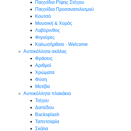
Παιχνίδια Ρίψης Στόχου
Παιχνίδια Προσανατολισμού
Κουτσό
Μουσική & Χορός
Λαβύρινθος
Φιγούρες
Καλωσήρθατε - Welcome
Αυτοκόλλητα σκάλας
Φράσεις
Αριθμοί
Χρώματα
Φύση
Μοτίβα
Αυτοκόλλητα πλακάκια
Τοίχου
Δαπέδου
Backsplash
Ταπετσαρία
Σκάλα