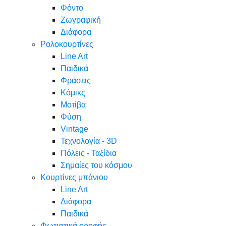
Φόντο
Ζωγραφική
Διάφορα
Ρολοκουρτίνες
Line Art
Παιδικά
Φράσεις
Κόμικς
Μοτίβα
Φύση
Vintage
Τεχνολογία - 3D
Πόλεις - Ταξίδια
Σημαίες του κόσμου
Κουρτίνες μπάνιου
Line Art
Διάφορα
Παιδικά
Φωτιστικά οροφής