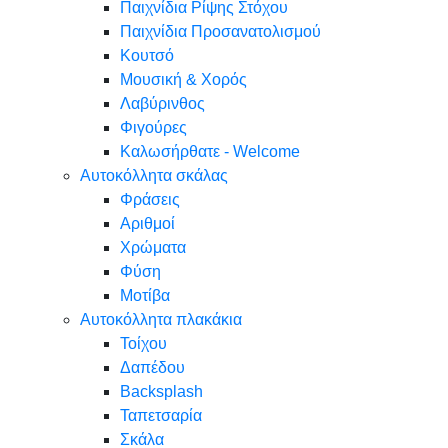
Παιχνίδια Ρίψης Στόχου
Παιχνίδια Προσανατολισμού
Κουτσό
Μουσική & Χορός
Λαβύρινθος
Φιγούρες
Καλωσήρθατε - Welcome
Αυτοκόλλητα σκάλας
Φράσεις
Αριθμοί
Χρώματα
Φύση
Μοτίβα
Αυτοκόλλητα πλακάκια
Τοίχου
Δαπέδου
Backsplash
Ταπετσαρία
Σκάλα