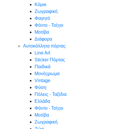
Κόμικ
Ζωγραφική
Φαγητό
Φόντο - Τοίχοι
Μοτίβα
Διάφορα
Αυτοκόλλητα πόρτας
Line Art
Sticker Πόρτας
Παιδικά
Μονόχρωμα
Vintage
Φύση
Πόλεις - Ταξίδια
Ελλάδα
Φόντο - Τοίχοι
Μοτίβα
Ζωγραφική
Ζώα