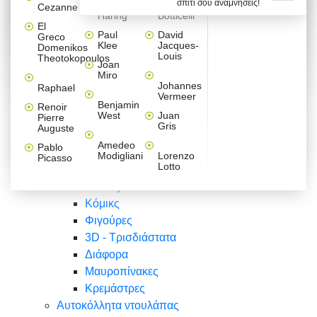
σπίτι σου αναμνήσεις!
Βαλεντίνου
Φράσεις
Keith
Sandro
Cezanne
ζωγράφοι
Ζωγραφική
ΑΥΤΟΚΟΛΛΗΤΑ ΠΡΙΖΑΣ
Haring
Botticelli
Αυτοκόλλητα τοίχου
Αγορίστικο
Συρταριέρες Malm Ikea
Λαβύρινθος
Ζωγραφική
Ελλάδα
Φύση
DIY
Mini
El
δωμάτιο
Set
Παιδικά
Διάφορα
Paul
David
Greco
Φύση
ΑΥΤΟΚΟΛΛΗΤΑ LAPTOP
Forex
Klee
Jacques-
Domenikos
Vintage
Φόντο
Ζώα
Διάφορα
Anime
Louis
Theotokopoulos
Κοριτσίστικο
Joan
Αναστημόμετρα
δωμάτιο
Κόμικς
Miro
Ελλάδα
Ζωγραφική
Δέντρα - Λουλούδια
Johannes
Raphael
Vermeer
Άνθρωποι
Ναυτικά
Benjamin
Renoir
Φαγητό
West
Juan
Pierre
Φράσεις
Gris
Auguste
Διάφορα
Ζώα
Φράσεις
Amedeo
Pablo
Σπορ
Modigliani
Lorenzo
Picasso
Lotto
Πόλεις
Banksy
Κόμικς
Φιγούρες
3D - Τρισδιάστατα
Διάφορα
Μαυροπίνακες
Κρεμάστρες
Αυτοκόλλητα ντουλάπας