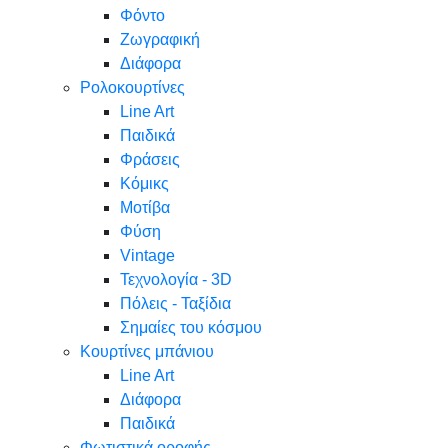
Φόντο
Ζωγραφική
Διάφορα
Ρολοκουρτίνες
Line Art
Παιδικά
Φράσεις
Κόμικς
Μοτίβα
Φύση
Vintage
Τεχνολογία - 3D
Πόλεις - Ταξίδια
Σημαίες του κόσμου
Κουρτίνες μπάνιου
Line Art
Διάφορα
Παιδικά
Φωτιστικά οροφής