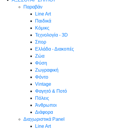
Παραβάν
Line Art
Παιδικά
Κόμικς
Τεχνολογία - 3D
Σπορ
Ελλάδα - Διακοπές
Ζώα
Φύση
Ζωγραφική
Φόντο
Vintage
Φαγητό & Ποτό
Πόλεις
Άνθρωποι
Διάφορα
Διαχωριστικά Panel
Line Art