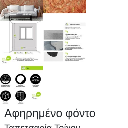
Αφηρημένο φόντο
Ταπετσαρία Τοίχου