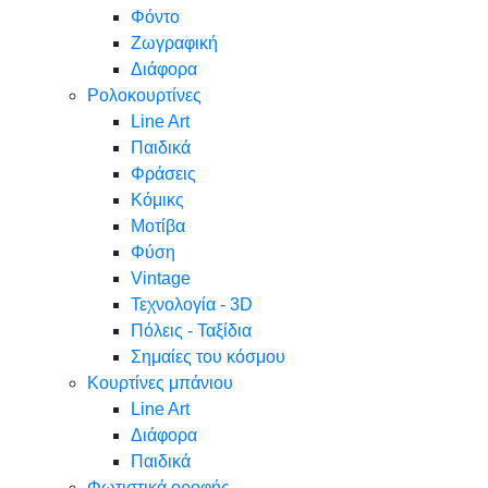
Φόντο
Ζωγραφική
Διάφορα
Ρολοκουρτίνες
Line Art
Παιδικά
Φράσεις
Κόμικς
Μοτίβα
Φύση
Vintage
Τεχνολογία - 3D
Πόλεις - Ταξίδια
Σημαίες του κόσμου
Κουρτίνες μπάνιου
Line Art
Διάφορα
Παιδικά
Φωτιστικά οροφής