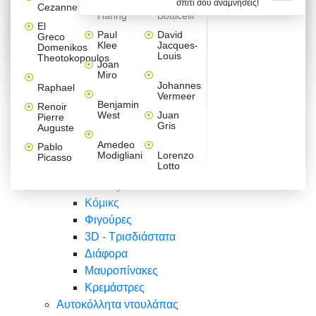
σπίτι σου αναμνήσεις!
Βαλεντίνου
Φράσεις
Keith
Sandro
Cezanne
ζωγράφοι
Ζωγραφική
ΑΥΤΟΚΟΛΛΗΤΑ ΠΡΙΖΑΣ
Haring
Botticelli
Αυτοκόλλητα τοίχου
Αγορίστικο
Συρταριέρες Malm Ikea
Λαβύρινθος
Ζωγραφική
Ελλάδα
Φύση
DIY
Mini
El
δωμάτιο
Set
Παιδικά
Διάφορα
Paul
David
Greco
Φύση
ΑΥΤΟΚΟΛΛΗΤΑ LAPTOP
Forex
Klee
Jacques-
Domenikos
Vintage
Φόντο
Ζώα
Διάφορα
Anime
Louis
Theotokopoulos
Κοριτσίστικο
Joan
Αναστημόμετρα
δωμάτιο
Κόμικς
Miro
Ελλάδα
Ζωγραφική
Δέντρα - Λουλούδια
Johannes
Raphael
Vermeer
Άνθρωποι
Ναυτικά
Benjamin
Renoir
Φαγητό
West
Juan
Pierre
Φράσεις
Gris
Auguste
Διάφορα
Ζώα
Φράσεις
Amedeo
Pablo
Σπορ
Modigliani
Lorenzo
Picasso
Lotto
Πόλεις
Banksy
Κόμικς
Φιγούρες
3D - Τρισδιάστατα
Διάφορα
Μαυροπίνακες
Κρεμάστρες
Αυτοκόλλητα ντουλάπας