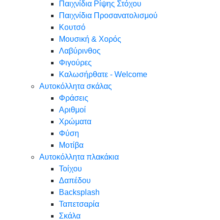
Παιχνίδια Ρίψης Στόχου
Παιχνίδια Προσανατολισμού
Κουτσό
Μουσική & Χορός
Λαβύρινθος
Φιγούρες
Καλωσήρθατε - Welcome
Αυτοκόλλητα σκάλας
Φράσεις
Αριθμοί
Χρώματα
Φύση
Μοτίβα
Αυτοκόλλητα πλακάκια
Τοίχου
Δαπέδου
Backsplash
Ταπετσαρία
Σκάλα