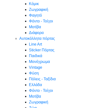
Κόμικ
Ζωγραφική
Φαγητό
Φόντο - Τοίχοι
Μοτίβα
Διάφορα
Αυτοκόλλητα πόρτας
Line Art
Sticker Πόρτας
Παιδικά
Μονόχρωμα
Vintage
Φύση
Πόλεις - Ταξίδια
Ελλάδα
Φόντο - Τοίχοι
Μοτίβα
Ζωγραφική
Ζώα