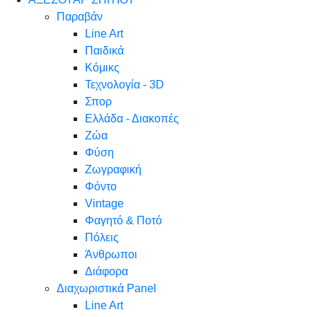
Παραβάν
Line Art
Παιδικά
Κόμικς
Τεχνολογία - 3D
Σπορ
Ελλάδα - Διακοπές
Ζώα
Φύση
Ζωγραφική
Φόντο
Vintage
Φαγητό & Ποτό
Πόλεις
Άνθρωποι
Διάφορα
Διαχωριστικά Panel
Line Art