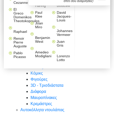
σπίτι σου αναμνήσεις!
Βαλεντίνου
Φράσεις
Keith
Sandro
Cezanne
ζωγράφοι
Ζωγραφική
ΑΥΤΟΚΟΛΛΗΤΑ ΠΡΙΖΑΣ
Haring
Botticelli
Αυτοκόλλητα τοίχου
Αγορίστικο
Συρταριέρες Malm Ikea
Λαβύρινθος
Ζωγραφική
Ελλάδα
Φύση
DIY
Mini
El
δωμάτιο
Set
Παιδικά
Διάφορα
Paul
David
Greco
Φύση
ΑΥΤΟΚΟΛΛΗΤΑ LAPTOP
Forex
Klee
Jacques-
Domenikos
Vintage
Φόντο
Ζώα
Διάφορα
Anime
Louis
Theotokopoulos
Κοριτσίστικο
Joan
Αναστημόμετρα
δωμάτιο
Κόμικς
Miro
Ελλάδα
Ζωγραφική
Δέντρα - Λουλούδια
Johannes
Raphael
Vermeer
Άνθρωποι
Ναυτικά
Benjamin
Renoir
Φαγητό
West
Juan
Pierre
Φράσεις
Gris
Auguste
Διάφορα
Ζώα
Φράσεις
Amedeo
Pablo
Σπορ
Modigliani
Lorenzo
Picasso
Lotto
Πόλεις
Banksy
Κόμικς
Φιγούρες
3D - Τρισδιάστατα
Διάφορα
Μαυροπίνακες
Κρεμάστρες
Αυτοκόλλητα ντουλάπας