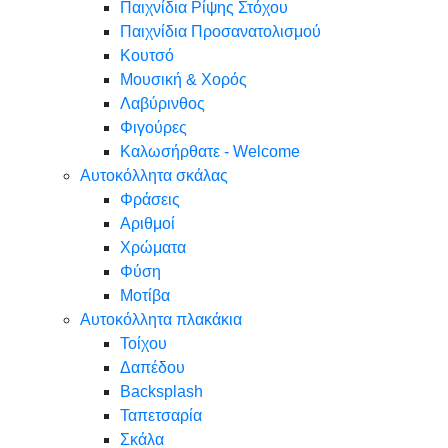
Παιχνίδια Ρίψης Στόχου
Παιχνίδια Προσανατολισμού
Κουτσό
Μουσική & Χορός
Λαβύρινθος
Φιγούρες
Καλωσήρθατε - Welcome
Αυτοκόλλητα σκάλας
Φράσεις
Αριθμοί
Χρώματα
Φύση
Μοτίβα
Αυτοκόλλητα πλακάκια
Τοίχου
Δαπέδου
Backsplash
Ταπετσαρία
Σκάλα