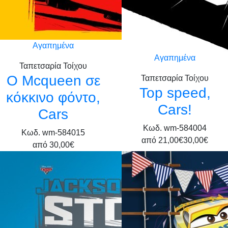
Αγαπημένα
Αγαπημένα
Ταπετσαρία Τοίχου
Ο Mcqueen σε
Ταπετσαρία Τοίχου
Top speed,
κόκκινο φόντο,
Cars!
Cars
Κωδ. wm-584004
Κωδ. wm-584015
από
21,00€
30,00€
από
30,00€