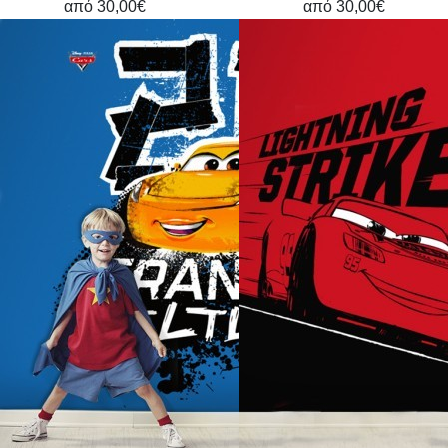
από
30,00€
από
30,00€