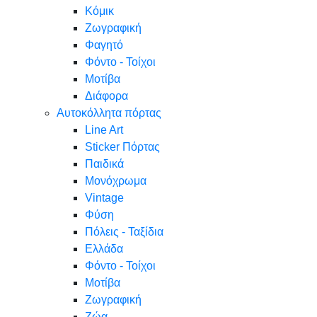
Κόμικ
Ζωγραφική
Φαγητό
Φόντο - Τοίχοι
Μοτίβα
Διάφορα
Αυτοκόλλητα πόρτας
Line Art
Sticker Πόρτας
Παιδικά
Μονόχρωμα
Vintage
Φύση
Πόλεις - Ταξίδια
Ελλάδα
Φόντο - Τοίχοι
Μοτίβα
Ζωγραφική
Ζώα