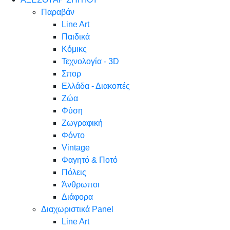
Παραβάν
Line Art
Παιδικά
Κόμικς
Τεχνολογία - 3D
Σπορ
Ελλάδα - Διακοπές
Ζώα
Φύση
Ζωγραφική
Φόντο
Vintage
Φαγητό & Ποτό
Πόλεις
Άνθρωποι
Διάφορα
Διαχωριστικά Panel
Line Art