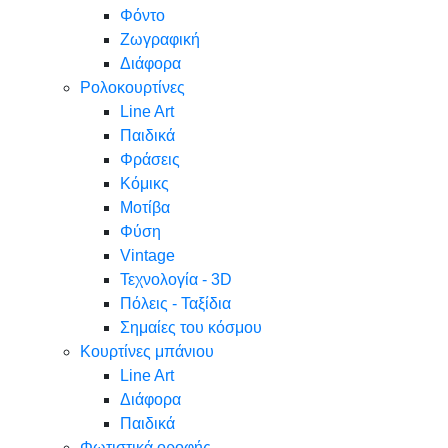
Φόντο
Ζωγραφική
Διάφορα
Ρολοκουρτίνες
Line Art
Παιδικά
Φράσεις
Κόμικς
Μοτίβα
Φύση
Vintage
Τεχνολογία - 3D
Πόλεις - Ταξίδια
Σημαίες του κόσμου
Κουρτίνες μπάνιου
Line Art
Διάφορα
Παιδικά
Φωτιστικά οροφής