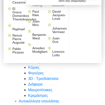
σπίτι σου αναμνήσεις!
Βαλεντίνου
Φράσεις
Keith
Sandro
Cezanne
ζωγράφοι
Ζωγραφική
ΑΥΤΟΚΟΛΛΗΤΑ ΠΡΙΖΑΣ
Haring
Botticelli
Αυτοκόλλητα τοίχου
Αγορίστικο
Συρταριέρες Malm Ikea
Λαβύρινθος
Ζωγραφική
Ελλάδα
Φύση
DIY
Mini
El
δωμάτιο
Set
Παιδικά
Διάφορα
Paul
David
Greco
Φύση
ΑΥΤΟΚΟΛΛΗΤΑ LAPTOP
Forex
Klee
Jacques-
Domenikos
Vintage
Φόντο
Ζώα
Διάφορα
Anime
Louis
Theotokopoulos
Κοριτσίστικο
Joan
Αναστημόμετρα
δωμάτιο
Κόμικς
Miro
Ελλάδα
Ζωγραφική
Δέντρα - Λουλούδια
Johannes
Raphael
Vermeer
Άνθρωποι
Ναυτικά
Benjamin
Renoir
Φαγητό
West
Juan
Pierre
Φράσεις
Gris
Auguste
Διάφορα
Ζώα
Φράσεις
Amedeo
Pablo
Σπορ
Modigliani
Lorenzo
Picasso
Lotto
Πόλεις
Banksy
Κόμικς
Φιγούρες
3D - Τρισδιάστατα
Διάφορα
Μαυροπίνακες
Κρεμάστρες
Αυτοκόλλητα ντουλάπας