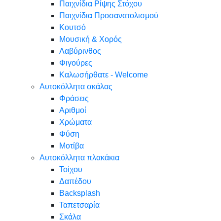
Παιχνίδια Ρίψης Στόχου
Παιχνίδια Προσανατολισμού
Κουτσό
Μουσική & Χορός
Λαβύρινθος
Φιγούρες
Καλωσήρθατε - Welcome
Αυτοκόλλητα σκάλας
Φράσεις
Αριθμοί
Χρώματα
Φύση
Μοτίβα
Αυτοκόλλητα πλακάκια
Τοίχου
Δαπέδου
Backsplash
Ταπετσαρία
Σκάλα